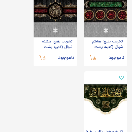
تخریب بقیع؛ هشتم
تخریب بقیع؛ هشتم
شوال (کتیبه پشت
شوال (کتیبه پشت
منبری، مخمل اسامی
منبری، مخمل السلام
ناموجود
ناموجود
مبارک معصومین بقیع
علیکم یا ائمة البقیع TB-
علیهم‌السلام TB-04)
05)
کتیبه مخمل دالبری طرح