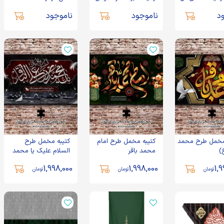
52
تک عددی کد 52013
د
ناموجود
ناموجود
مخمل طرح محمد
کتیبه مخمل طرح امام
کتیبه مخمل طرح
)
محمد باقر
السلام علیک یا محمد
بن علی الباقر
1,998,000
1,998,000
1,9
تومان
تومان
تومان