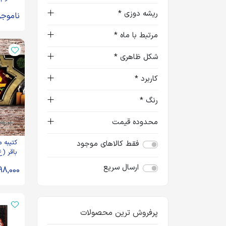
قرمز کد 009
ریشه دوزی *
ناموجو
مرتبط با ماه *
شکل ظاهری *
کاربرد *
رنگ *
محدوده قیمت
کتیبه 
فقط کالاهای موجود
باقر (ع
ارسال سریع
98,000
پرفروش ترین محصولات