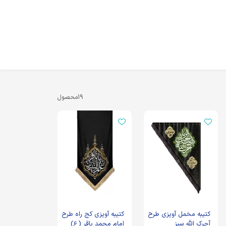
19
محصول
کتیبه مخمل آویزی طرح
کتیبه آویزی کج راه طرح
آجرک الله سبز
امام محمد باقر (ع)