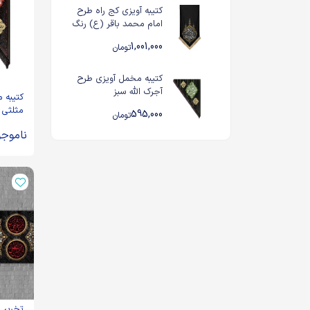
کتیبه آویزی کج راه طرح
امام محمد باقر (ع) رنگ
مشکی
1,001,000
تومان
کتیبه مخمل آویزی طرح
آجرک الله سبز
کتیبه 
مثلثی آ
595,000
تومان
ناموجو
تخریب 