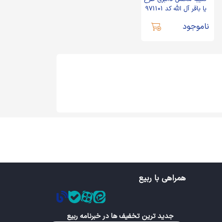
یا باقر آل الله کد 971101
ناموجود
همراهی با ربیع
جدید ترین تخفیف ها در خبرنامه ربیع