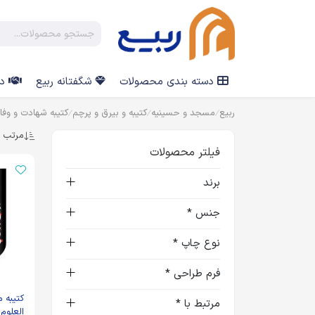
دسته بندی محصولات
شگفتانه ربیع
در
ربیع
مسجد و حسینیه
کتیبه و بیرق و پرچم
کتیبه شهادت و وفا
مرتب س
فیلتر محصولات
برند
جنس *
نوع چاپ *
فرم طراحی *
کتیبه م
مرتبط با *
العلوم