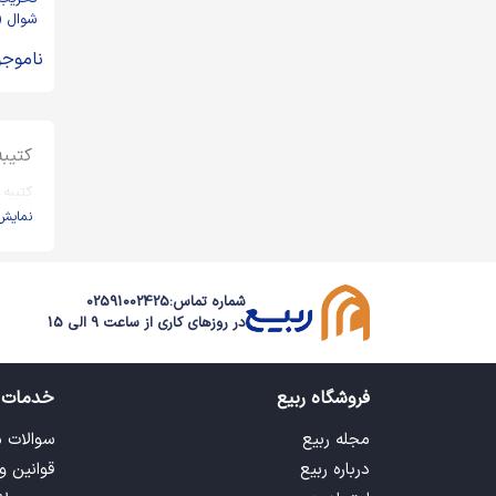
شوال (
منبری،
ناموجو
علیکم ی
TB-06)
کتیبه
کتیبه
نمایش
شماره تماس:
02591002425
در روزهای کاری از ساعت 9 الی 15
فروشگاه ربیع
خدمات 
مجله ربیع
سوالات 
درباره ربیع
قوانین و