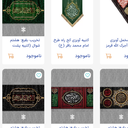
مخمل آویزی
کتیبه آویزی کج راه طرح
تخریب بقیع؛ هشتم
جرک الله قرمز
امام محمد باقر (ع)
شوال (کتیبه پشت
رنگ سبز یشمی
منبری مخمل السلام
د
ناموجود
ناموجود
علیکم یا اهل بیت النبوه
TB-02)
بقیع؛ هشتم
تخریب بقیع؛ هشتم
تخریب بقیع؛ هشتم