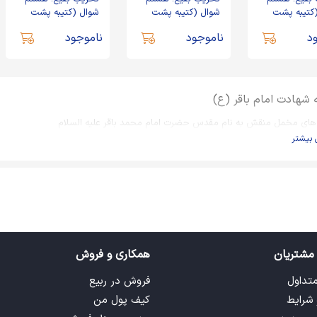
کتیبه پشت
شوال (کتیبه پشت
شوال (کتیبه پشت
 مخمل، السلام
منبری، مخمل، السلام
منبری مخمل السلام
د
ناموجود
ناموجود
ا اهل بیت النبوه
علیکم یا اهل بیته النبوه
علیکم یا اهل بیت النبوه
TB-01)
TB-08)
 شهادت امام باقر (ع)
 های مخمل منقش به نام مقدس حضرت امام محمد باقر علیه السلام
 بیشتر
مشتریان
همکاری و فروش
متداول
فروش در ربیع
 شرایط
کیف پول من