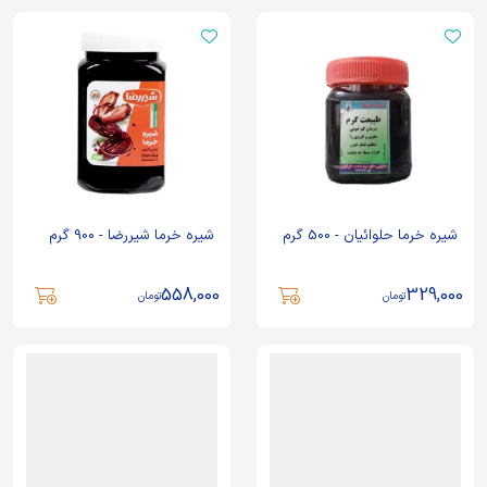
شیره خرما حلوائیان - 500 گرم
شیره خرما شیررضا - 900 گرم
558,000
329,000
تومان
تومان