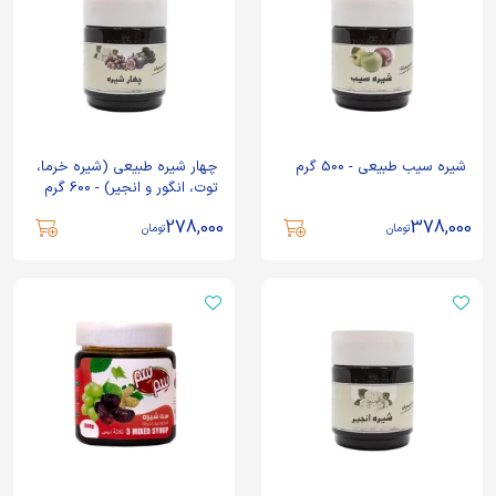
شیره سیب طبیعی - 500 گرم
چهار شیره طبیعی (شیره خرما،
توت، انگور و انجیر) - 600 گرم
278,000
378,000
تومان
تومان