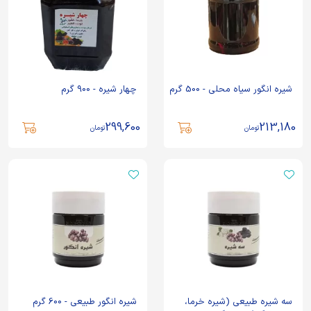
شیره انگور سیاه محلی - 500 گرم
چهار شیره - 900 گرم
299,600
213,180
تومان
تومان
سه شیره طبیعی (شیره خرما،
شیره انگور طبیعی - 600 گرم