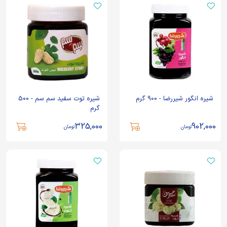
شیره انگور شیررضا - 900 گرم
شیره توت سفید سم سم - 500
گرم
325,000
902,000
تومان
تومان