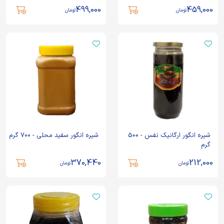
499,000
459,000
تومان
تومان
شیره انگور ارگانیک نفس - 500
شیره انگور سفید محلی - 700 گرم
گرم
370,440
212,000
تومان
تومان