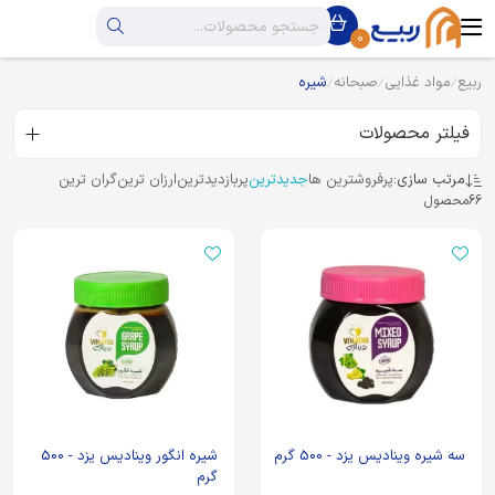
0
ربیع
مواد غذایی
صبحانه
شیره
فیلتر محصولات
مرتب سازی:
پرفروشترین ها
جدیدترین
پربازدیدترین
ارزان ترین
گران ترین
66
محصول
سه شیره وینادیس یزد - 500 گرم
شیره انگور وینادیس یزد - 500
گرم