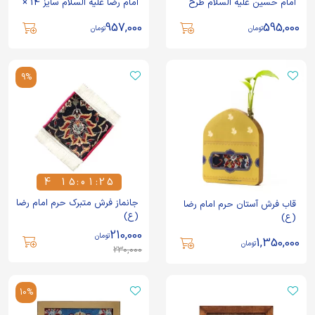
امام حسین علیه السلام طرح
امام رضا علیه السلام سایز 14 ×
حسین منی
14
957,000
595,000
تومان
تومان
9%
4
1
5
:
0
1
:
2
5
4
1
5
0
1
2
5
جانماز فرش متبرک حرم امام رضا
قاب فرش آستان حرم امام رضا
(ع)
(ع)
210,000
تومان
1,350,000
تومان
230,000
10%