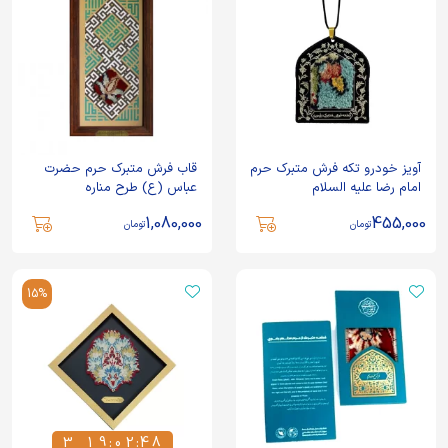
آویز خودرو تکه فرش متبرک حرم
قاب فرش متبرک حرم حضرت
امام رضا علیه السلام
عباس (ع) طرح مناره
1,080,000
455,000
تومان
تومان
15%
3
1
9
:
0
2
:
4
8