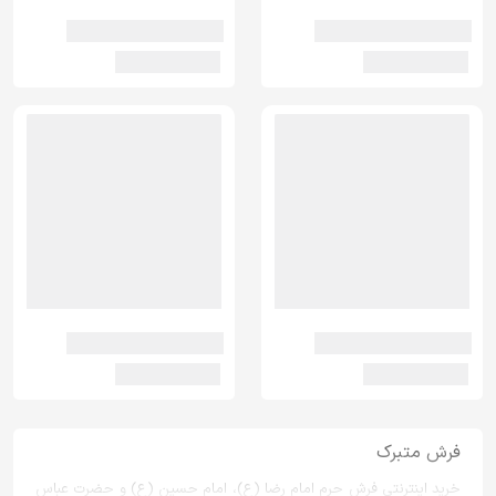
فرش متبرک
خرید اینترنتی فرش حرم امام رضا (ع)، امام حسین (ع) و حضرت عباس