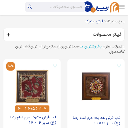
0
ربیع
متبرکات
فرش متبرک
فیلتر محصولات
مرتب سازی:
پرفروشترین ها
جدیدترین
پربازدیدترین
ارزان ترین
گران ترین
97
محصول
10%
4
1
4
:
5
6
:
2
4
4
1
4
5
6
2
4
قاب فرش متبرک حرم امام رضا
قاب فرش هدایت حرم امام رضا
(ع) سایز 14 × 14
(ع) سایز 19 × 19