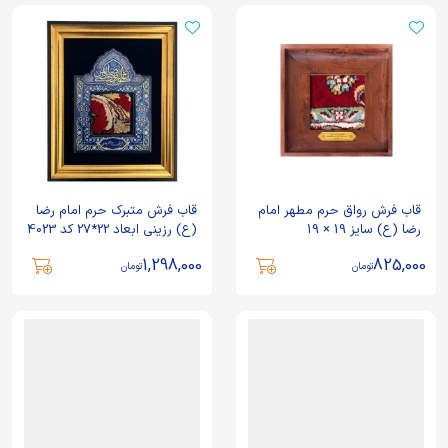
قاب فرش رواق حرم مطهر امام
قاب فرش متبرک حرم امام رضا
رضا (ع) سایز 19 × 19
(ع) رزینی ابعاد 22*27 کد 4023
1,298,000
825,000
تومان
تومان