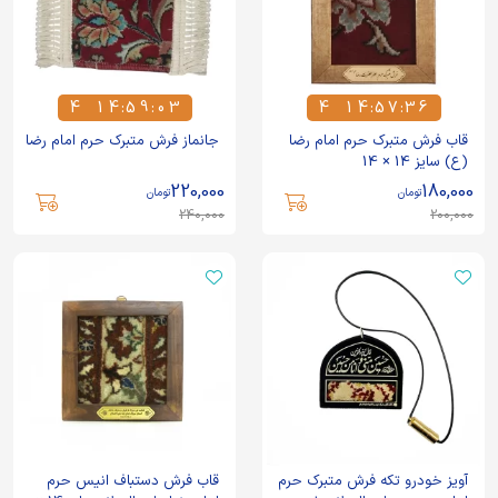
4
1
4
:
5
9
:
0
3
4
1
4
:
5
7
:
3
6
4
1
4
5
9
0
3
4
1
4
5
7
3
6
قاب فرش متبرک حرم امام رضا
جانماز فرش متبرک حرم امام رضا
(ع) سایز 14 × 14
220,000
180,000
تومان
تومان
240,000
200,000
آویز خودرو تکه فرش متبرک حرم
قاب فرش دستباف انیس حرم