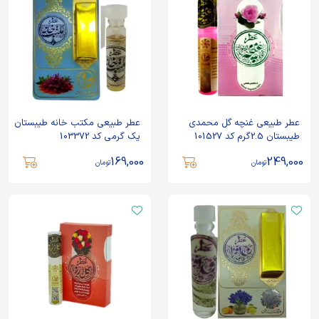
عطر طبیعی غنچه گل محمدی
عطر طبیعی مکتب خانه طیبستان
طیبستان 2.5گرم کد 101527
یک گرمی کد 103372
169,000
249,000
تومان
تومان