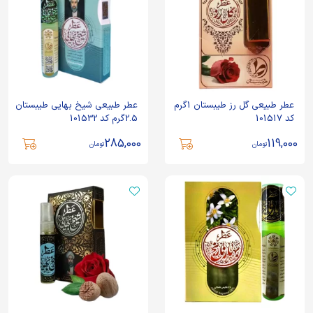
عطر طبیعی گل رز طیبستان 1گرم
عطر طبیعی شیخ بهایی طیبستان
کد 101517
2.5گرم کد 101532
285,000
119,000
تومان
تومان