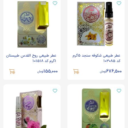
عطر طبیعی شکوفه سنجد 5گرم
عطر طبیعی روح القدس طیبستان
کد 103085
1گرم کد 101518
155,000
676,500
تومان
تومان