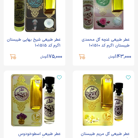
عطر طبیعی غنچه گل محمدی
عطر طبیعی شیخ بهایی طیبستان
طیبستان 1گرم کد 101510
1گرم کد 101515
175,000
143,000
تومان
تومان
عطر طبیعی گل مریم طیبستان
عطر طبیعی اسطوخودوس