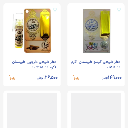
عطر طبیعی گیسو طیبستان 1گرم
عطر طبیعی دارچین طیبستان
کد 101511
1گرم کد 102481
126,500
149,000
تومان
تومان