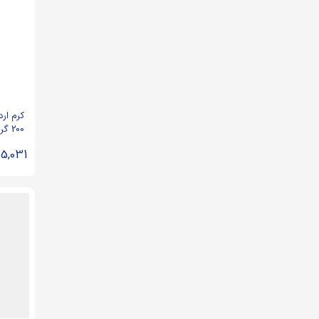
کرم ار
200 گرم
5,031