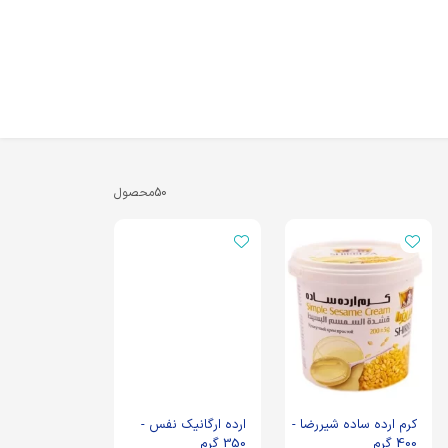
50
محصول
کرم ارده ساده شیررضا -
ارده ارگانیک نفس -
400 گرم
350 گرم