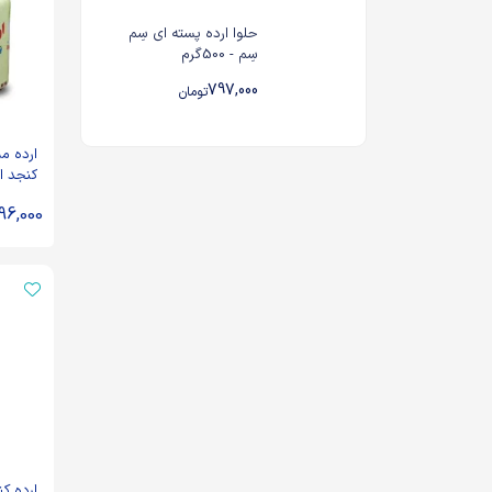
حلوا ارده پسته ای سِم
سِم - 500گرم
797,000
تومان
ارده مم
کنجد ایران
96,000
ارده کن