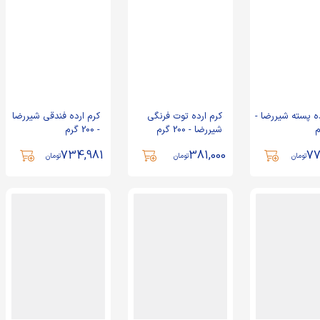
ده پسته شیررضا -
کرم ارده توت فرنگی
کرم ارده فندقی شیررضا
شیررضا - 200 گرم
- 200 گرم
734,981
381,000
77
تومان
تومان
تومان