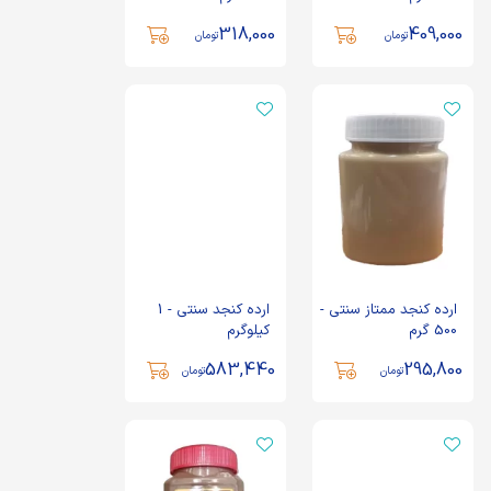
318,000
409,000
تومان
تومان
ارده کنجد ممتاز سنتی -
ارده کنجد سنتی - 1
500 گرم
کیلوگرم
583,440
295,800
تومان
تومان