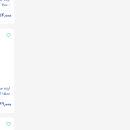
- 700 گرم
114,000
ارده مم
1500 گرم
49,000