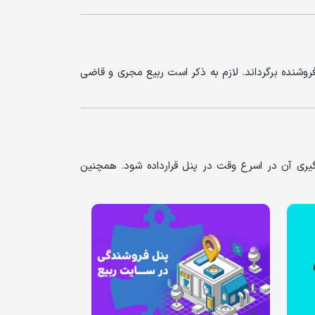
دول قراردادی و تعاریف معین به فروشنده برگرداند. لازم به ذکر است ربیع مجری و قاضی
یری آن در اسرع وقت در پنل قرارداده شود. همچنین