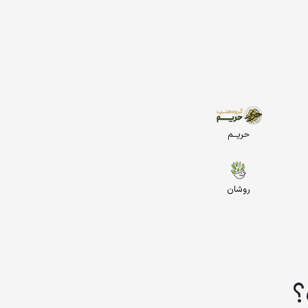
حریــم
روشان
؟