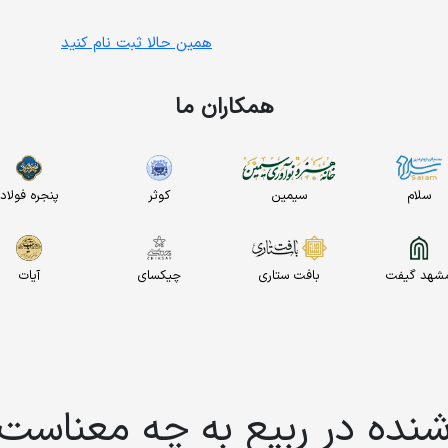
همین حالا ثبت نام کنید
همکاران ما
سلام
سیمین
کوثر
پنجره فولاد
شهد گیفت
بافت ستاری
چیکسای
آیات
شنده در ربیع به چه معناست