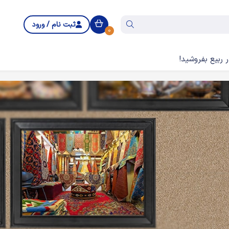
ثبت نام / ورود
0
 ربیع بفروشید!