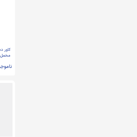
کاور د
مخمل د
قلب من از 
ناموجو