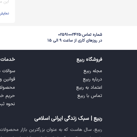
این م
نمایش
شماره تماس:
02591002425
در روزهای کاری از ساعت 9 الی 15
فروشگاه ربیع
خدمات 
مجله ربیع
سوالات 
درباره ربیع
قوانین و
اعتماد به ربیع
محصولا
تماس با ربیع
حریم خ
نحوه ثب
ربیع | سبک زندگی ایرانی اسلامی
ربیع، سال هاست که به عنوان بزرگترین بازار محصولا