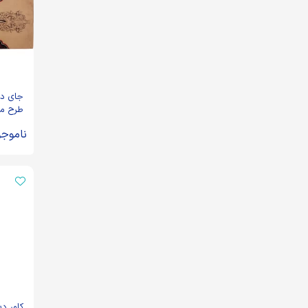
جای دس
طرح مح
ناموجو
کاور د