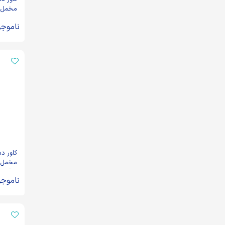
مخمل غ
عهدی کد 1075
ناموجو
کاور د
مخمل م
دیگری ندا
ناموجو