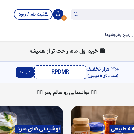
ثبت نام / ورود
0
 ربیع بفروشید!
🛍 خرید اول ماه، راحت تر از همیشه
۳۰۰ هزار تخفیف
RPDMR
کپی کد
(سبد بالای ۵ میلیون)
👇🏻 موادغذایی رو سالم بخر 👇🏻