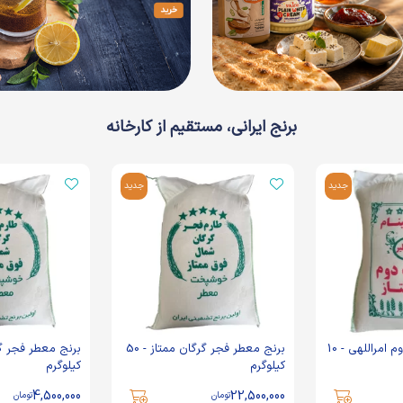
برنج ایرانی، مستقیم از کارخانه
جدید
جدید
برنج طارم کشت دوم امراللهی - 10
برنج معطر فجر گرگان ممتاز - 50
کیلوگرم
کیلوگرم
4,500,000
22,500,000
تومان
تومان