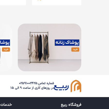
شماره تماس:
02591002425
در روزهای کاری از ساعت 9 الی 15
فروشگاه ربیع
خدمات 