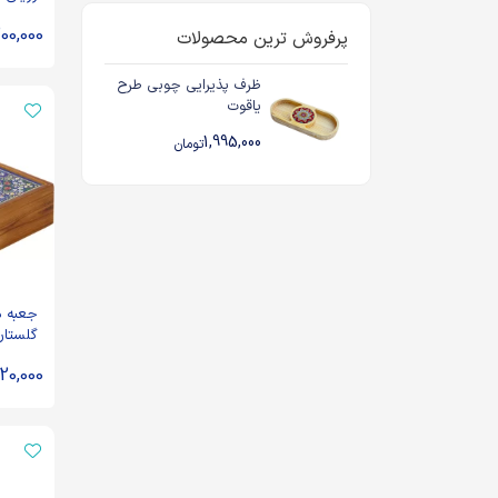
200,000
پرفروش ترین محصولات
ظرف پذیرایی چوبی طرح
یاقوت
1,995,000
تومان
جعبه 
گلستان
120,000