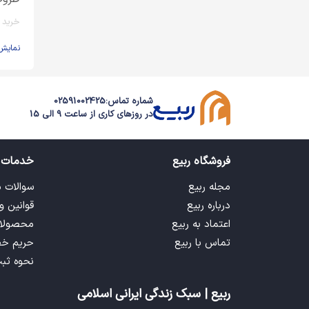
خرید 
نمایش
شماره تماس:
02591002425
در روزهای کاری از ساعت 9 الی 15
فروشگاه ربیع
خدمات 
مجله ربیع
سوالات 
درباره ربیع
قوانین و
اعتماد به ربیع
محصولا
تماس با ربیع
حریم خ
نحوه ثب
ربیع | سبک زندگی ایرانی اسلامی