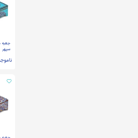
جعبه 
سپهر
ناموجو
جعبه 