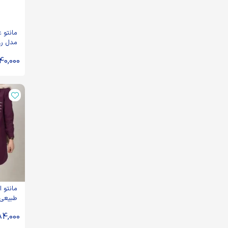
مانتو 
مدل رو
الیزه
40,000
مانتو ا
طبیعی 
بادمجا
84,000