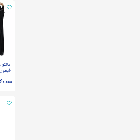
مانتو 
قیطون
960,000