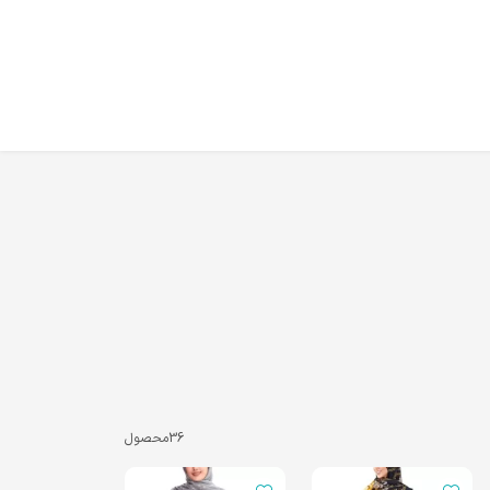
36
محصول