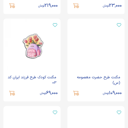
219,000
23,000
تومان
تومان
مگنت طرح حضرت معصومه
مگنت کودک طرح فرزند ایران کد
(س)
03
69,000
109,000
تومان
تومان