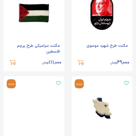
مگنت طرح شهید موسوی
مگنت سرامیکی طرح پرچم
فلسطین
111,000
69,000
تومان
تومان
جدید
جدید