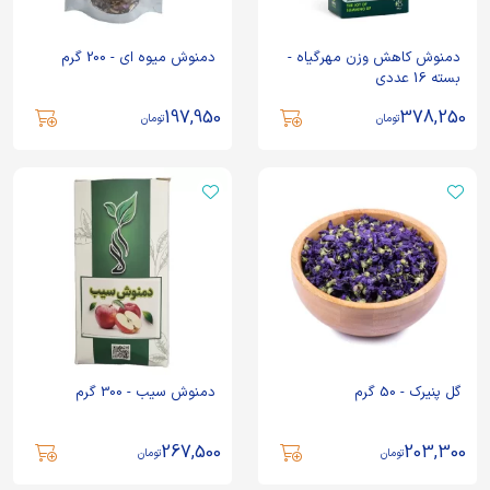
دمنوش کاهش وزن مهرگیاه -
دمنوش میوه ای - 200 گرم
بسته 16 عددی
197,950
378,250
تومان
تومان
گل پنیرک - 50 گرم
دمنوش سیب - 300 گرم
267,500
203,300
تومان
تومان