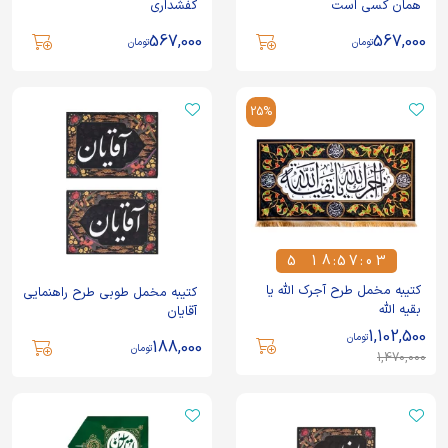
همان کسی است
کفشداری
567,000
567,000
تومان
تومان
25%
5
1
8
:
5
7
:
0
2
5
1
8
5
7
0
2
کتیبه مخمل طرح آجرک الله یا
کتیبه مخمل طوبی طرح راهنمایی
بقیه الله
آقایان
1,102,500
تومان
188,000
تومان
1,470,000