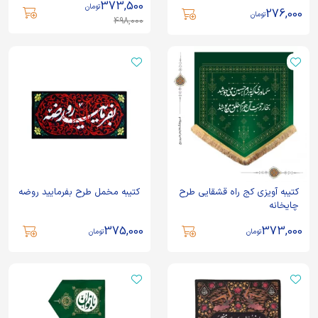
373,500
تومان
276,000
تومان
498,000
کتیبه آویزی کج راه قشقایی طرح
کتیبه مخمل طرح بفرمایید روضه
چایخانه
375,000
373,000
تومان
تومان