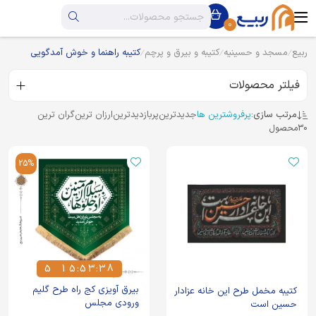
0
ربیع
مسجد و حسینیه
کتیبه و بیرق و پرچم
کتیبه راهنما و خوش آمدگویی
فیلتر محصولات
مرتب سازی:
پرفروشترین ها
جدیدترین
پربازدیدترین
ارزان ترین
گران ترین
30
محصول
25%
5
1
5
:
5
3
:
3
7
5
1
5
5
3
3
7
بیرق آویزی کج راه طرح گلیم
کتیبه مخمل طرح این خانه عزادار
ورودی مجلس
حسین است