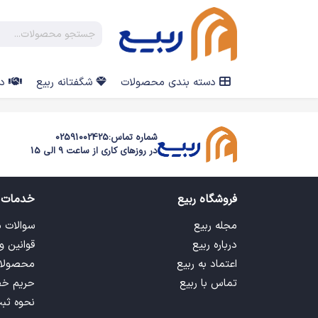
دسته بندی محصولات
شگفتانه ربیع
در
شماره تماس:
02591002425
در روزهای کاری از ساعت 9 الی 15
فروشگاه ربیع
خدمات 
مجله ربیع
سوالات 
درباره ربیع
قوانین و
اعتماد به ربیع
محصولا
تماس با ربیع
حریم خ
نحوه ثب