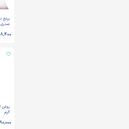
برنج ن
کیلوگرم
8,400
گرم
180,000