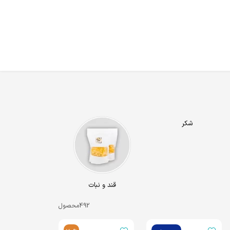
شکر
قند و نبات
492
محصول