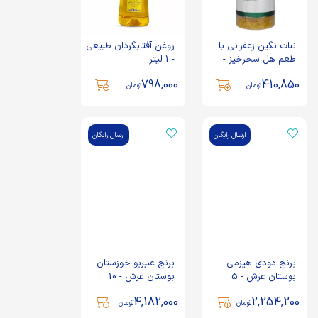
نبات نگین زعفرانی با
روغن آفتابگردان طبیعی
طعم هل سحرخیز -
- 1 لیتر
500 گرم
798,000
410,850
تومان
تومان
ارسال رایگان
ارسال رایگان
برنج دودی هیزمی
برنج عنبربو خوزستان
بوستان عرش - 5
بوستان عرش - 10
کیلوگرم
کیلوگرم
4,182,000
2,254,200
تومان
تومان