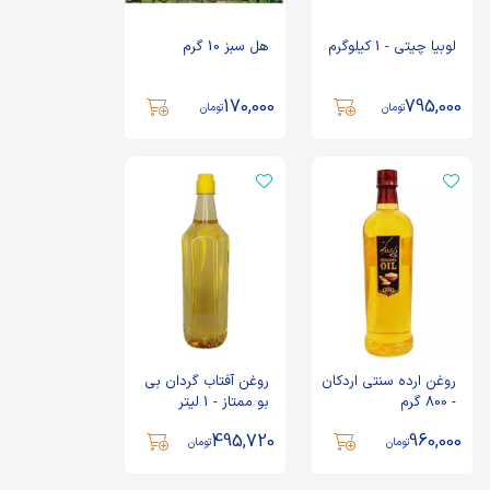
لوبیا چیتی - 1 کیلوگرم
هل سبز 10 گرم
170,000
795,000
تومان
تومان
روغن ارده سنتی اردکان
روغن آفتاب گردان بی
- 800 گرم
بو ممتاز - 1 لیتر
495,720
960,000
تومان
تومان