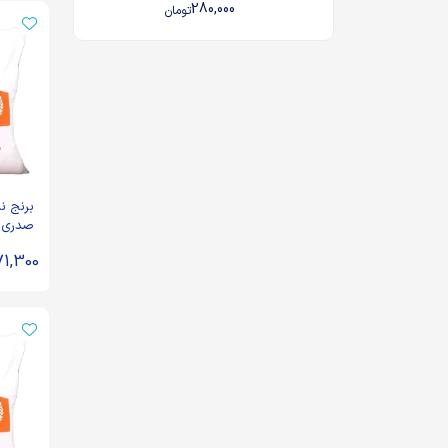
280,000
تومان
برنج ن
صدری ب
10 کیلوگرم
71,300