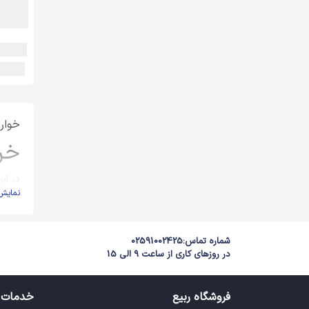
خوارب
خری
در ای
نمایش
جای م
قرار گ
مصرف 
هر چه
شماره تماس:
02591002425
در روزهای کاری از ساعت 9 الی 15
مقدار 
شناسا
افراد 
فروشگاه ربیع
خدمات 