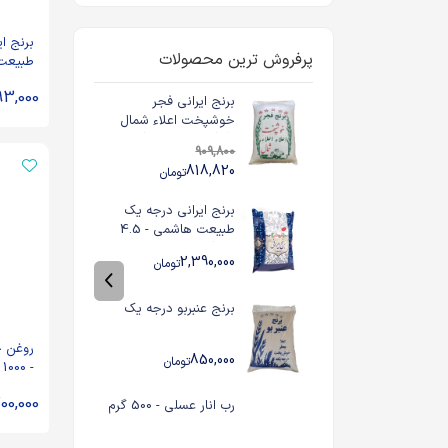
برنج ا
پرفروش ترین محصولات
کیلوگرم
93,000
برنج ایرانی فجر
خوشپخت اعلاء شمال
(گرگان) - 10 کیلوگرم
909,800
818,820
تومان
برنج ایرانی درجه یک
طبیعت هاشمی - 4.5
کیلوگرم
2,390,000
تومان
برنج عنبربو درجه یک
روغن ح
850,000
تومان
- 1000 گرم
00,000
رب انار عسلی - 500 گرم