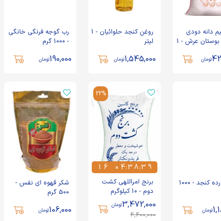
یم دانه دودی
روغن کنجد حلوائیان - 1
رب گوجه فرنگی خانگی
صدری بوستان عرش - 1
لیتر
- 1000 گرم
190,000
1,545,000
42
تومان
تومان
تومان
22%
1
6
0
4
:
3
8
:
3
9
1
6
0
4
3
8
3
9
برنج امراللهی کشت
روغن ارده کنجد - 1000
شکر قهوه ای نفس -
دوم - 10 کیلوگرم
500 گرم
3,472,000
تومان
106,000
1,
تومان
تومان
4,400,000