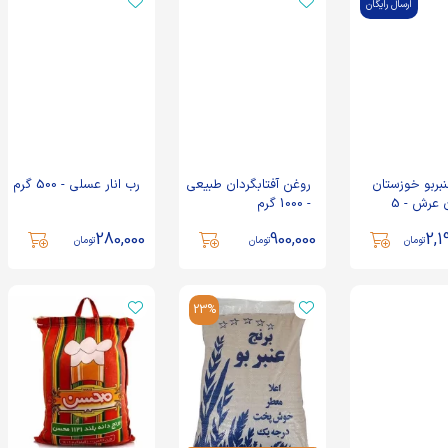
ارسال رایگان
نبربو خوزستان
روغن آفتابگردان طبیعی
رب انار عسلی - 500 گرم
بوستان عرش - 5
- 1000 گرم
280,000
900,000
2,1
تومان
تومان
تومان
23%