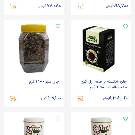
178,080
998,700
تومان
تومان
چای شکسته با طعم ارل گری
چای سبز - 140 گرم
معطر فامیلا - 450 گرم
139,100
1,402,020
تومان
تومان