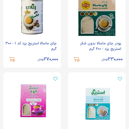
پودر چای ماسالا بدون شکر
چای ماسالا استریج یزد کد 1 - 300
استریج یزد - 200 گرم
گرم
270,000
230,000
تومان
تومان