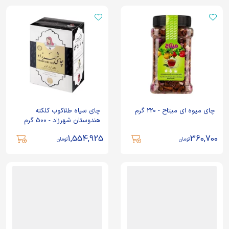
چای میوه ای میتاح - 220 گرم
چای سیاه طلاکوب کلکته
هندوستان شهرزاد - 500 گرم
1,554,925
360,700
تومان
تومان