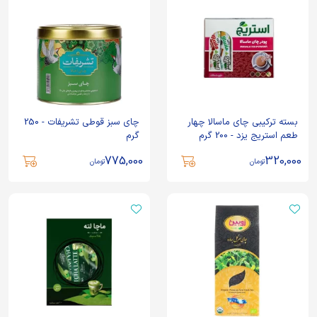
بسته ترکیبی چای ماسالا چهار
چای سبز قوطی تشریفات - 250
طعم استریج یزد - 200 گرم
گرم
775,000
320,000
تومان
تومان