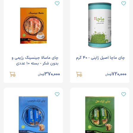
چای ماچا اصیل ژاپنی - 40 گرم
چای ماسالا جینسینگ رژیمی و
بدون شکر - بسته 10 عددی
370,000
720,000
تومان
تومان