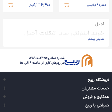
1,314,400
1,060,000
تومان
تومان
آجیل
خرید اینترنتی سایر تنقلات آجیل
نمایش بیشتر
یکی از محبوب‌ترین آیتم‌های پذیرایی که از گذشته و به‌صورت ثابت در
همه مهمانی‌ها بوده است، آجیل و خشکبار است. انواع آجیل را به‌صورت
خام و شور متناسب با ذائقه‌ای که برای مهمانانتان می‌توانید سفارش
شماره تماس:
02591002425
دهید. ربیع در کنار فروش انواع محصولات طبی، یک وب‌سایت فروش
در روزهای کاری از ساعت 9 الی 15
اینترنتی آجیل و خشکبار نیز هست که مرغوب‌ترین و باکیفیت‌ترین انواع
مغز و خشکبار را از بهترین مزارع برای شما فراهم کرده است. خرید پسته
و انواع مغزها دربسته بندی‌های خاص و بهداشتی را می‌توانید از ربیع
فروشگاه ربیع
سفارش دهید. یکی از مزیت‌های آجیل ربیع در کنار کیفیت بالا، بسته‌بندی
ویژه آن است که به‌راحتی برای دادن هدیه و سوغاتی می‌توانید روی آن‌ها
خدمات مشتریان
حساب کنید.
همکاری و فروش
آجیل‌فروشی آنلاین ربیع
این امکان را به شما می‌دهد که راحت بدون
همراهی با ربیع
داشتن دغدغه ترافیک و جای پارک تنها با چند کلیک، انواع آجیل را ببینید،