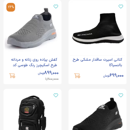
26%
کتانی اسپرت ساقدار مشکی طرح
کفش پیاده روی زنانه و مردانه
بالنسیاگا
طرح اسکیچرز رنگ طوسی کد
CAM
899,000
تومان
699,000
تومان
1,200,000