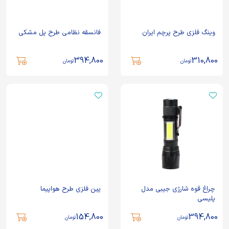
وینگ فلزی طرح پرچم ایران
فانسقه نظامی طرح پل مشکی
394,800
310,800
تومان
تومان
چراغ قوه شارژی جیبی مدل
پین فلزی طرح هواپیما
پلیسی
154,800
394,800
تومان
تومان