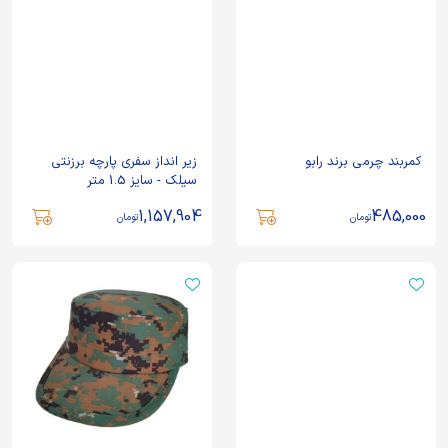
کمربند چرمی برند رابو
زیر انداز سفری پارچه برزنتی
سیلک - سایز 1.5 متر
1,157,904
485,000
تومان
تومان