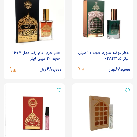
عطر روضه منوره حجم 20 میلی
عطر حرم امام رضا مدل 1404
لیتر کد 103833
حجم 20 میلی لیتر
680,000
680,000
تومان
تومان