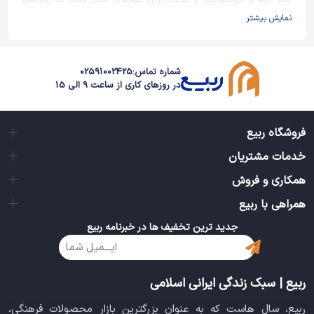
عطر حرم از خوشبوترین و ماندگارترین عطرهای سنتی است که رایحه‌ای
آرامش‌بخش و معنوی دارد. این نوع عطرها با ترکیب اسانس‌های اصیل و
نمایش بیشتر
طبیعی، حس حضور در فضای حرم‌های مطهر را در ذهن تداعی می‌کنند
مانند
عطر رضوی
. بسیاری از افراد برای استفاده روزانه یا هدیه دادن، این
عطر را انتخاب می‌کنند زیرا علاوه بر بوی خاص و ماندگاری بالا، یادآور
شماره تماس:
02591002425
لحظاتی روح‌انگیز و خاطره‌انگیز است.
در روزهای کاری از ساعت 9 الی 15
عطر حرم قدیمی
عطرهای حرم قدیمی یکی از محبوب‌ترین مدل‌ها در میان علاقه‌مندان به
فروشگاه ربیع
عطرهای سنتی است. این نوع عطر معمولاً بر پایه رایحه‌های طبیعی مانند
خدمات مشتریان
گل محمدی، عنبر، عود و مشک ساخته می‌شود که به آن عمق و اصالت
خاصی می‌بخشد. ترکیب سنتی و ماندگار این عطر باعث شده تا هنوز هم
همکاری و فروش
در میان نسل‌های مختلف طرفداران زیادی داشته باشد و به‌عنوان عطری
همراهی با ربیع
اصیل و پرعطر شناخته شود.
جدید ترین تخفیف ها در خبرنامه ربیع
عطر حرم امام رضا (ع)
عطر حرم امام رضا (ع) به دلیل رایحه گرم، شیرین و آرامش‌بخش خود از
پرطرفدارترین عطرهای معنوی محسوب می‌شود. این عطر معمولاً با
ربیع | سبک زندگی ایرانی اسلامی
ترکیبی از گل‌های معطر و اسانس‌های طبیعی ساخته می‌شود تا بویی
مشابه فضای حرم مطهر امام رضا (ع) داشته باشد. برای افرادی که به
ربیع، سال هاست که به عنوان بزرگترین بازار محصولات فرهنگی،