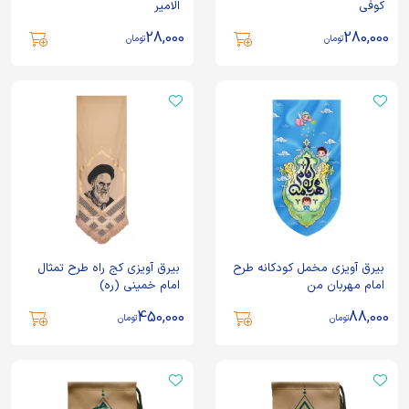
کوفی
الامیر
28,000
280,000
تومان
تومان
بیرق آویزی مخمل کودکانه طرح
بیرق آویزی کج راه طرح تمثال
امام مهربان من
امام خمینی (ره)
450,000
88,000
تومان
تومان