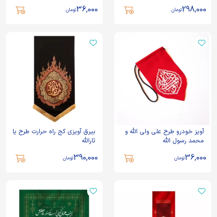
36,000
298,000
تومان
تومان
آویز خودرو طرح علی ولی الله و
بیرق آویزی کج راه حرارت طرح یا
محمد رسول الله
ثارالله
390,000
36,000
تومان
تومان