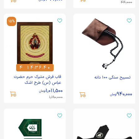
44,000
15%
4
1
4
:
3
6
:
3
9
4
1
4
3
6
4
0
قاب فرش متبرک حرم حضرت
تسبیح سنگی 100 دانه
عباس (س) طرح اشک
1,011,500
تومان
940,000
تومان
1,190,000