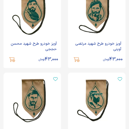
آویز خودرو طرح شهید مرتضی
آویز خودرو طرح شهید محسن
آوینی
حججی
43,000
43,000
تومان
تومان