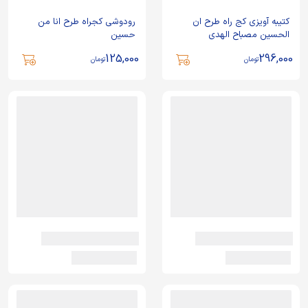
کتیبه آویزی کج راه طرح ان
رودوشی کجراه طرح انا من
الحسین مصباح الهدی
حسین
125,000
296,000
تومان
تومان