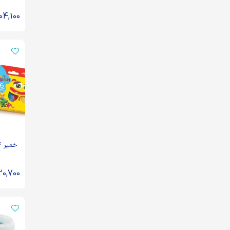
04,100
خمیر 6 رنگ مقوایی آریا
20,700