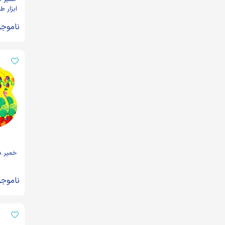
ابزار ط
ناموجو
خمیر 8 رنگ وکیومی آریا
ناموجو