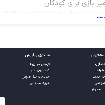
ر بازی برای کودکان
بازی به عنوان یک اسباب‌بازی آموزشی و سنتی شناخته می‌شود. مدت زیادی است که 
 بیشتر
 استفاده می‌کنند. کودکان نیز به بازی با انواع خمیر بازی علاقه دارند و اوقات خوشی 
ودکان مطلع هستید و می‌دانید از این وسیله بازی می‌توان برای تقویت چه مهارت‌هایی
ر برای کودک اشاره می‌کنیم:
ویت حس لامسه
ایی با مفاهیم اولیه‌ همچون عمق، نرمی، زبری و...
فاده از انگشتان به صورت متناوب و تقویت عضلات آن
مشتریان
همکاری و فروش
ویت مهارت‌های دست‌ورزی
متداول
فروش در ربیع
 شرایط
کیف پول من
ویت هماهنگی بین چشم و دست‌ها
ت جدید
مدیریت پنل فروش
 آثار هنری و افزایش اعتماد به نفس در کودکان
صوصی
خرید سازمانی
ت سفارش
ویت خودباوری در کودک
هش استرس در کودکان