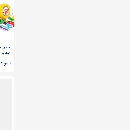
پلمپ د
ناموجو