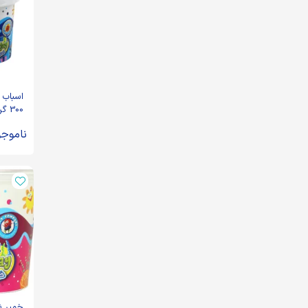
اسباب 
300
دریایی ب
ناموجو