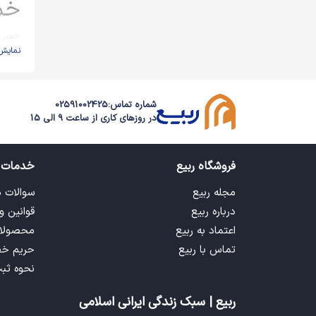
خمی
خمیر 
نمایش
آموزشی
برای ک
با خمی
شماره تماس:
02591002425
· تق
در روزهای کاری از ساعت 9 الی 15
· آشن
· است
فروشگاه ربیع
خدمات 
· تق
مجله ربیع
سوالات 
درباره ربیع
قوانین و
· تق
اعتماد به ربیع
محصولا
· خلق
تماس با ربیع
حریم خ
نحوه ثب
· تق
· کا
ربیع | سبک زندگی ایرانی اسلامی