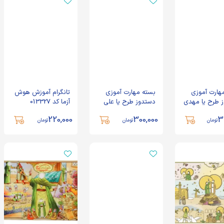
بسته مهارت آموزی
پرده خوانی حضرت
دستمزه مدل نذری پزی
ابالفضل سایز 140*196
2,132,000
340,000
تومان
تومان
پرده خوانی شهادت امام
بسته مهارت آموزی
هارت آموزی
بسته مهارت آموزی
تانگرام آموزش هوش
حسین سایز 140*196
دستدوز طرح یا مهدی
 طرح یا مهدی
دستدوز طرح یا علی
آزما کد 013327
(عج)
2,132,000
تومان
(ع)
320,000
تومان
220,000
300,000
3
تومان
تومان
تومان
استیکر پازلی مدل غدیر
پرده‌خوانی خورشید
دوازدهم سایز کوچک
76,000
تومان
285,000
تومان
پرده‌خوانی مولود‌ کعبه
بسته سرگرمی پرچم
سایز 50*70
داران رضوی
599,000
285,000
تومان
تومان