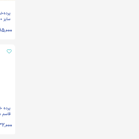
پرده‌خو
سایز 50*70
85,000
پرده 
قاسم سایز 
32,000