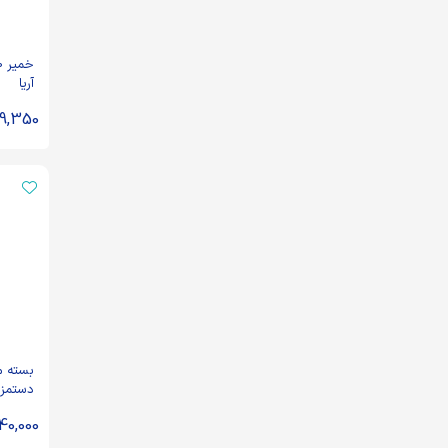
آریا
9,350
بسته م
دستمزه
40,000