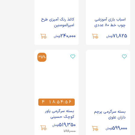
اسباب بازی آموزشی
کاغذ رنگ آمیزی طرح
چوب خط 80 عددی
امیرالمومنین
ماوا
240,000
71,825
تومان
تومان
35%
4
1
8
:
5
4
:
5
5
4
1
8
5
4
5
6
بسته سرگرمی یاور
بسته سرگرمی پرچم
کوچک حسینی
داران علوی
519,350
تومان
599,000
تومان
799,000