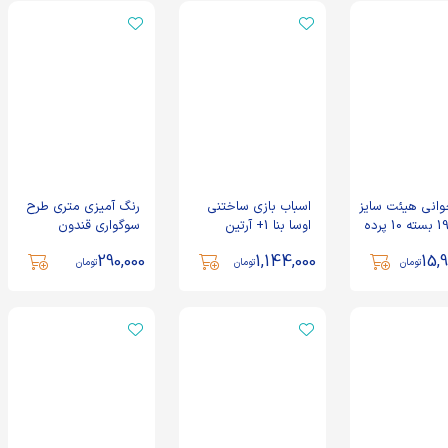
وانی هیئت سایز
اسباب بازی ساختنی
رنگ آمیزی متری طرح
140*196 بسته 10 پرده
اوسا بنا 1+ آرتین
سوگواری قندون
290,000
1,144,000
15,9
تومان
تومان
تومان