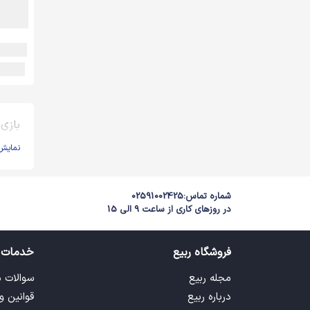
بازی
نمایش
شماره تماس:
02591002425
در روزهای کاری از ساعت 9 الی 15
فروشگاه ربیع
خدمات 
مجله ربیع
سوالات 
درباره ربیع
قوانین و