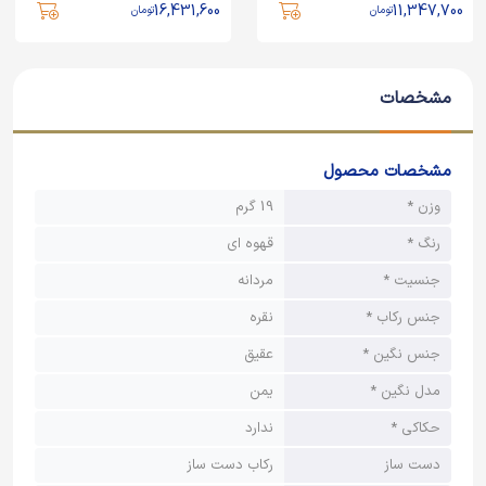
16,431,600
11,347,700
تومان
تومان
مشخصات
مشخصات محصول
وزن *
19 گرم
رنگ *
قهوه ای
جنسیت *
مردانه
جنس رکاب *
نقره
جنس نگین *
عقیق
مدل نگین *
یمن
حکاکی *
ندارد
دست ساز
رکاب دست ساز