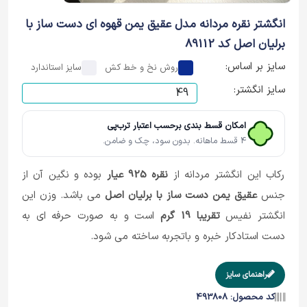
انگشتر نقره مردانه مدل عقیق یمن قهوه ای دست ساز با
برلیان اصل کد 89112
سایز بر اساس:
روش نخ و خط کش
سایز استاندارد
سایز انگشتر:
امکان قسط بندی برحسب اعتبار ترب‌پی
4 قسط ماهانه. بدون سود، چک و ضامن.
رکاب این انگشتر مردانه از
نقره 925 عیار
بوده و نگین آن از
جنس
عقیق یمن دست ساز با برلیان اصل
می باشد. وزن این
انگشتر نفیس
تقریبا 19 گرم
است و به صورت حرفه ای به
دست استادکار خبره و باتجربه ساخته می شود.
راهنمای سایز
کد محصول: 493808