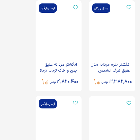
ارسال رایگان
ارسال رایگان
انگشتر نقره مردانه مدل
انگشتر مردانه عقیق
عقیق شرف الشمس
یمن و خاک تربت کربلا
حکاکی ان الحسین
مردانه دست ساز به
19,820,400
12,382,800
مصباح الهدی و سفینه
همراه حرز امام جواد با
تومان
تومان
النجاه کد 61468
رکاب نقره - کد 94345
ارسال رایگان