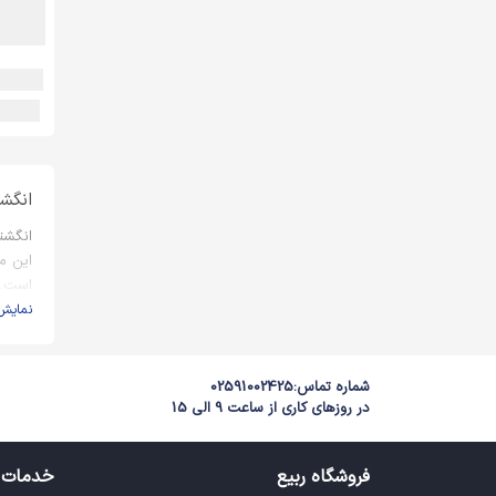
انگشت
انگشت
این م
است. 
نمایش
انگش
هیچ م
شماره تماس:
02591002425
روز پد
در روزهای کاری از ساعت 9 الی 15
سبک ت
فروشگاه ربیع
خدمات 
انوا