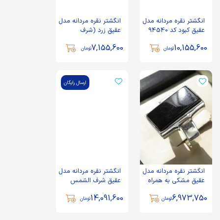
انگشتر نقره مردانه مدل
انگشتر نقره مردانه مدل
عقیق کبود کد 94540
عقیق زرد (شرف
الشمس) کد 77414
7,155,600
10,155,600
تومان
تومان
ارسال رایگان
انگشتر نقره مردانه مدل
انگشتر نقره مردانه مدل
عقیق مشکی به همراه
عقیق شرف الشمس
حرز امام جواد کد
حکاکی رکاب یا حسین
14,091,600
6,973,750
101698
(ع) کد 78069
تومان
تومان