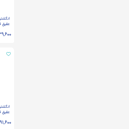
انگشتر
عقیق ق
کد 70054
39,600
انگشتر
عقیق ق
یکاد کد 682
191,600