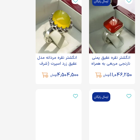
ارسال رایگان
انگشتر نقره عقیق یمنی
انگشتر نقره مردانه مدل
نارنجی مربعی به همراه
عقیق زرد اسپرت (شرف
حرز امام جواد دست
الشمس) کد 63444
4,504,500
11,046,250
ساز - کد 64979
تومان
تومان
ارسال رایگان