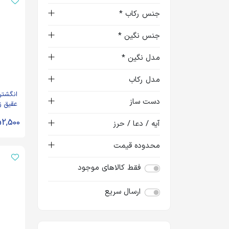
جنس رکاب *
جنس نگین *
مدل نگین *
مدل رکاب
انگشتر
دست ساز
عقیق ز
حکاکی
52,500
آیه / دعا / حرز
کد 62673
محدوده قیمت
فقط کالاهای موجود
ارسال سریع