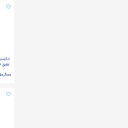
انگشتر
عقیق ق
صلوات 
50,800
81731