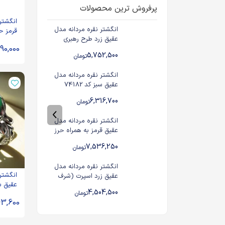
پرفروش ترین محصولات
انگشتر
انگشتر نقره مردانه مدل
قرمز ح
عقیق زرد طرح رهبری
رکاب نی
990,000
حکاکی شرف الشمس کد
باکیفیت کد 
5,752,500
تومان
62673
انگشتر نقره مردانه مدل
عقیق سبز کد 74182
6,316,700
تومان
انگشتر نقره مردانه مدل
عقیق قرمز به همراه حرز
امام جواد کد 104611
7,536,250
تومان
انگشتر نقره مردانه مدل
انگشتر
عقیق زرد اسپرت (شرف
عقیق سبز 
الشمس) کد 63444
4,504,500
تومان
43,600