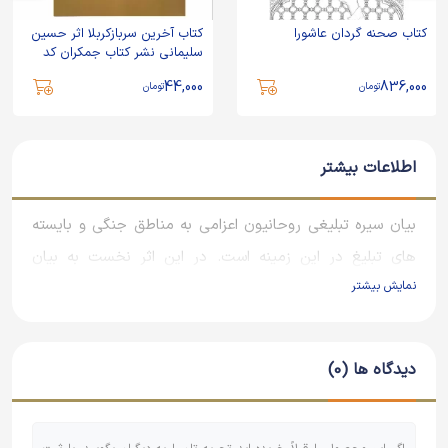
کتاب صحنه گردان عاشورا
کتاب آخرین سربازکربلا اثر حسین
سلیمانی نشر کتاب جمکران کد
013261-70805
44,000
836,000
تومان
تومان
اطلاعات بیشتر
بیان سیره تبلیغی روحانیون اعزامی به مناطق جنگی و بایسته
های تبلیغ در این زمینه است. در این اثر نخست به بیان
نمایش بیشتر
اهمیت تبلیغ دینی در موضوعات مختلف به ویژه در عرصه
جبهه و جنگ و ترویج فرهنگ جهاد و شهادت پرداخته شده و
بایسته های تبلیغ با توجه به پیشرفته شدن ابزارهای تبلیغی در
دیدگاه ها (0)
زمینه بین الملل، مورد بحث و بررسی قرار گرفته است. نگارنده با
همراه کردن اخلاق و عمل با تبلیغ دینی، احساس وظیفه کردن