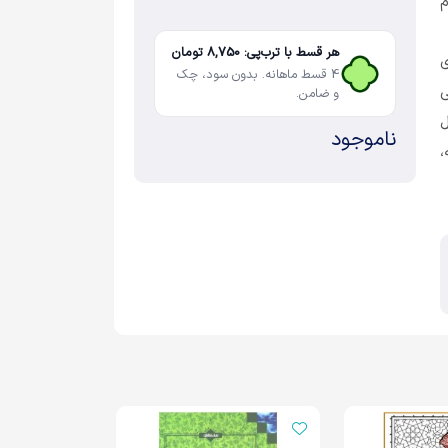
م
هر قسط با ترب‌پی: 8,750 تومان
ی
4 قسط ماهانه. بدون سود، چک
ی
و ضامن.
ناموجود
،