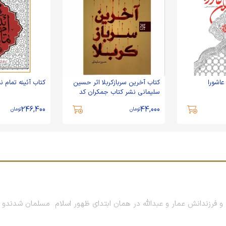
اشورا
کتاب آخرین سربازکربلا اثر حسین
کتاب آئینه تمام نم
سلیمانی نشر کتاب جمکران کد
013261-70805
246,400
44,000
تومان
تومان
و فرزندانش عمار و عبدالله در همان ابتدای ظهور اسلام مسلمان شدندو 