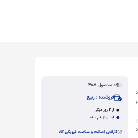
کد محصول: 457
د
فروشنده : ربیع
و
از 2 روز دیگر
ارسال از قم ، قم
ن
د
گارانتی اصالت و سلامت فیزیکی کالا