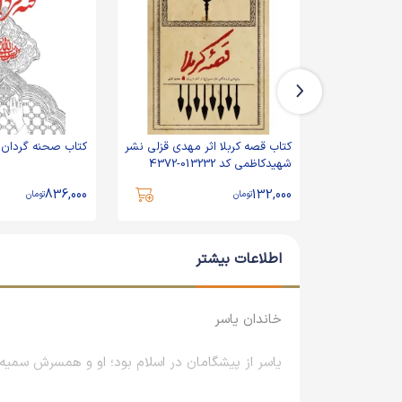
مام
کتاب قصه کربلا اثر مهدی قزلی نشر
کتاب صحنه گردان ع
شهیدکاظمی کد 013232-4372
836,000
132,000
تومان
تومان
اطلاعات بیشتر
خاندان یاسر
یاسر از پیشگامان در اسلام بود؛ او و همسرش سمیه 