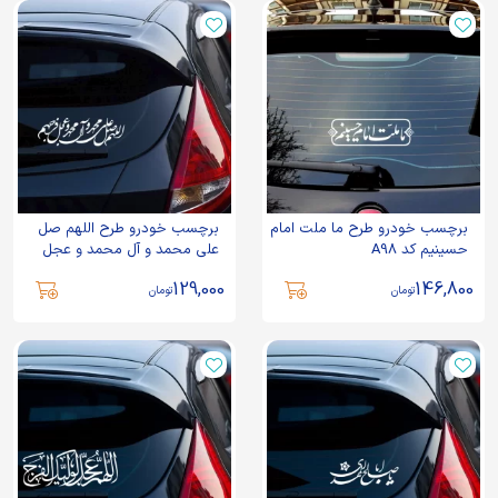
برچسب خودرو طرح ما ملت امام
برچسب خودرو طرح اللهم صل
حسینیم کد A98
علی محمد و آل محمد و عجل
فرجهم کد A100
129,000
146,800
تومان
تومان