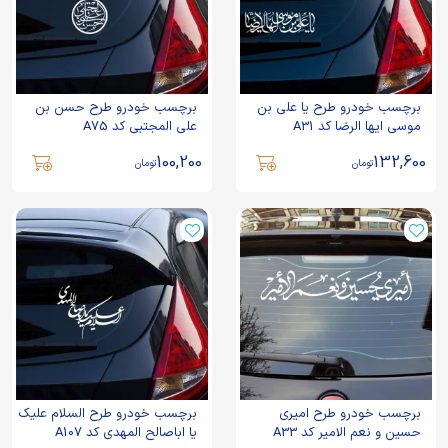
برچسب خودرو طرح یا علی بن
برچسب خودرو طرح حسن بن
موسی ایها الرضا کد A31
علی المجتبی کد A75
100,200
132,600
تومان
تومان
برچسب خودرو طرح امیری
برچسب خودرو طرح السلام علیک
حسین و نعم الامیر کد A33
یا اباصالح المهدی کد A107