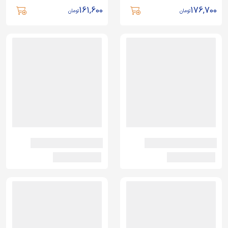
161,600
176,700
تومان
تومان