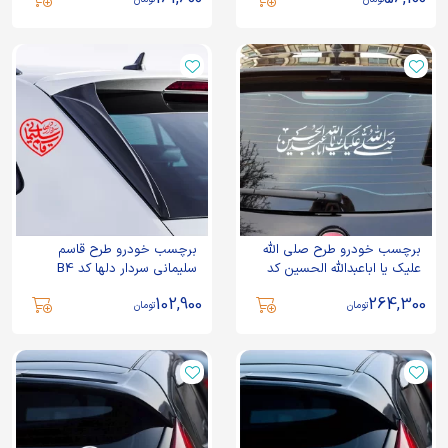
برچسب خودرو طرح صلی الله
برچسب خودرو طرح قاسم
علیک یا اباعبدالله الحسین کد
سلیمانی سردار دلها کد B4
A103
102,900
264,300
تومان
تومان