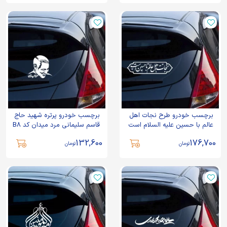
برچسب خودرو طرح نجات اهل
برچسب خودرو پرتره شهید حاج
عالم با حسین علیه السلام است
قاسم سلیمانی مرد میدان کد B8
کد A135
132,600
176,700
تومان
تومان