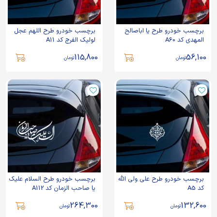
برچسب خودرو طرح یا اباصالح
برچسب خودرو طرح اللهم عجل
المهدی کد A60
لولیک الفرج کد A11
115,800
56,100
تومان
تومان
برچسب خودرو طرح علی ولی الله
برچسب خودرو طرح السلام علیک
کد A5
یا صاحب الزمان کد A112
264,300
132,600
تومان
تومان