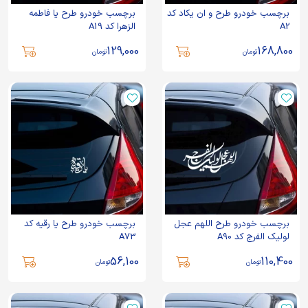
برچسب خودرو طرح و ان یکاد کد
برچسب خودرو طرح یا فاطمه
A2
الزهرا کد A19
129,000
168,800
تومان
تومان
برچسب خودرو طرح اللهم عجل
برچسب خودرو طرح یا رقیه کد
لولیک الفرج کد A90
A73
56,100
110,400
تومان
تومان