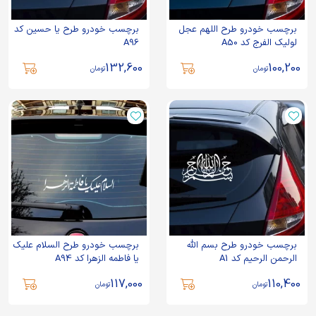
برچسب خودرو طرح اللهم عجل
برچسب خودرو طرح یا حسین کد
لولیک الفرج کد A50
A96
132,600
100,200
تومان
تومان
برچسب خودرو طرح بسم الله
برچسب خودرو طرح السلام علیک
الرحمن الرحیم کد A1
یا فاطمه الزهرا کد A94
117,000
110,400
تومان
تومان