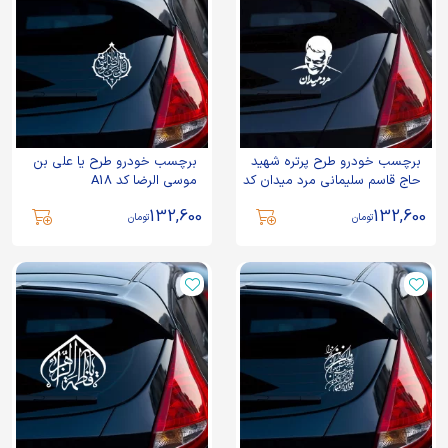
برچسب خودرو طرح پرتره شهید
برچسب خودرو طرح یا علی بن
حاج قاسم سلیمانی مرد میدان کد
موسی الرضا کد A18
B6
132,600
132,600
تومان
تومان