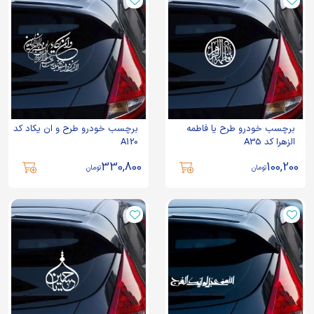
برچسب خودرو طرح یا فاطمه
برچسب خودرو طرح و ان یکاد کد
الزهرا کد A35
A120
330,800
100,200
تومان
تومان