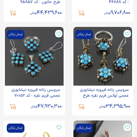
- کد 46888
طرح خاتون - کد 95857
44,439,600
9,706,800
تومان
تومان
ارسال رایگان
ارسال رایگان
سرویس زنانه فیروزه نیشابوری
سرویس زنانه فیروزه نیشابوری
عجمی لوکس فریم نقره طرح
عجمی فریم نقره - کد 70152
شکوفه - کد 89264
47,930,300
34,395,900
تومان
تومان
ارسال رایگان
ارسال رایگان