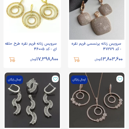
سرویس زنانه پرنسسی فریم نقره
سرویس زنانه فریم نقره طرح حلقه
- کد 47279
ای - کد 46005
17,398,800
13,803,600
تومان
تومان
ارسال رایگان
ارسال رایگان