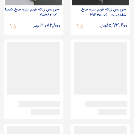
سرویس زنانه فریم نقره طرح
سرویس زنانه فریم نقره طرح کیمیا
شاهدخت - کد 69435
- کد 45782
12,082,800
15,999,600
تومان
تومان