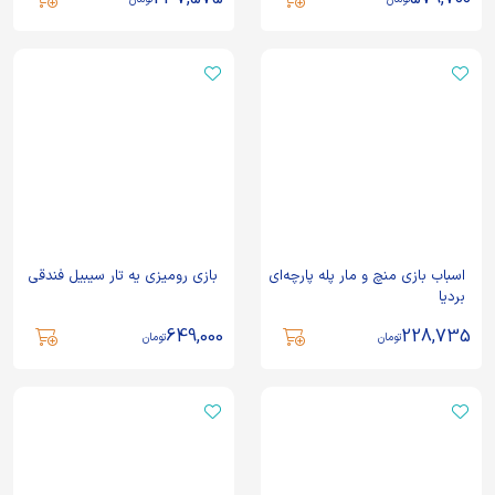
اسباب بازی منچ و مار پله پارچه‌ای
بازی رومیزی یه تار سیبیل فندقی
بردیا
649,000
228,735
تومان
تومان