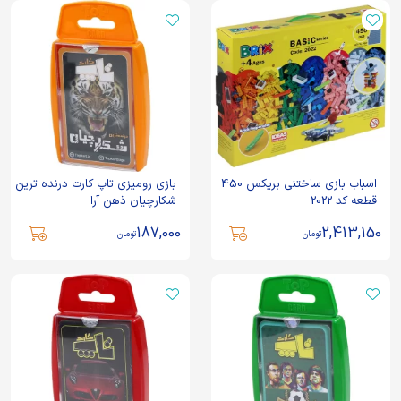
اسباب بازی ساختنی بریکس 450
بازی رومیزی تاپ کارت درنده ترین
قطعه کد 2022
شکارچیان ذهن آرا
187,000
2,413,150
تومان
تومان