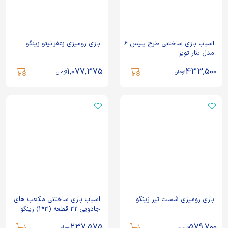
اسباب بازی ساختنی طرح پلیس 6
بازی رومیزی زعفرانیتو زینگو
مدل بنار تویز
1,077,375
433,500
تومان
تومان
بازی رومیزی شست تیر زینگو
اسباب بازی ساختنی مکعب های
جادویی 32 قطعه (3*1) زینگو
237,575
579,700
تومان
تومان