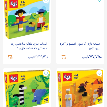
اسباب بازی کامیون استیو و آجره
اسباب بازی بلوک ساختنی ریز
زرین تویز
دوستی 70 قطعه بازی تا
333,710
777,750
تومان
تومان