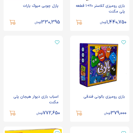
بازی رومیزی کلاستر 20+1 قطعه
پازل چوبی میوک یارات
پلی مگنت
330,395
1,440,750
تومان
تومان
بازی رومیزی بالونی فندقی
اسباب بازی دیوار هیجان پلی
مگنت
772,650
379,000
تومان
تومان