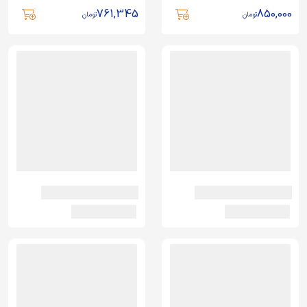
761,345
850,000
تومان
تومان