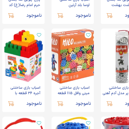
شت بهشت
اوسا بلد آرتین
حرم امام رضا(ع) کد
013203
د
ناموجود
ناموجود
بازی ساختنی
اسباب بازی ساختنی
اسباب بازی ساختنی
 مدل آدم آهنی
مینی وافل 115 قطعه
آجره 36 قطعه با
پا
هیلو
فرزندان
د
ناموجود
ناموجود