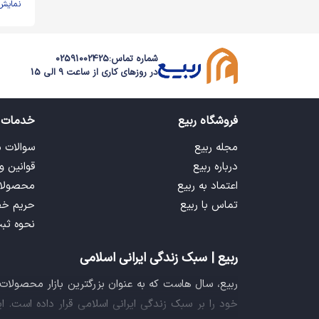
نمایش
شماره تماس:
02591002425
در روزهای کاری از ساعت 9 الی 15
فروشگاه ربیع
خدمات 
مجله ربیع
سوالات 
درباره ربیع
قوانین و
اعتماد به ربیع
محصولا
تماس با ربیع
حریم خ
نحوه ثب
ربیع | سبک زندگی ایرانی اسلامی
ربیع، سال هاست که به عنوان بزرگترین بازار محصولا
خود را بر سبک زندگی ایرانی اسلامی قرار داده است. 