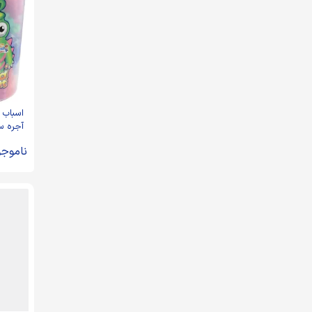
اسباب 
قطعه ز
ناموجو