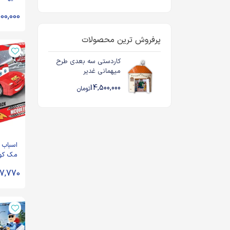
00,000
پرفروش ترین محصولات
کاردستی سه بعدی طرح
میهمانی غدیر
14,500,000
تومان
اسباب 
مک کوئ
07,770