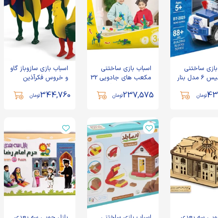
بازی ساختنی
اسباب بازی ساختنی
اسباب بازی سازوباز گاو
طرح پلیس 6 مدل بنار
مکعب های جادویی 32
و خروس فکرآذین
قطعه (3*1) زینگو
344,760
237,575
43
تومان
تومان
تومان
وبی سه بعدی
اسباب بازی ساختنی
پازل چوبی سه بعدی