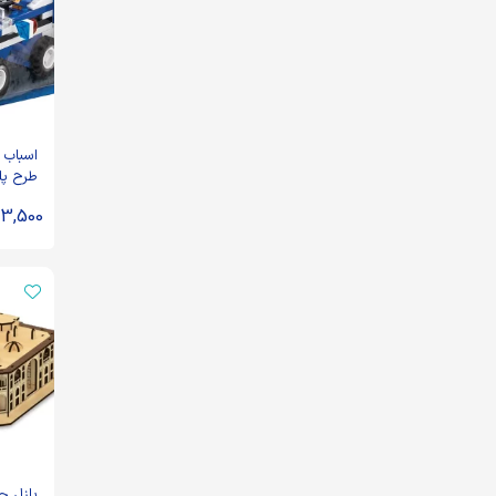
اسباب 
تویز
3,500
پازل چ