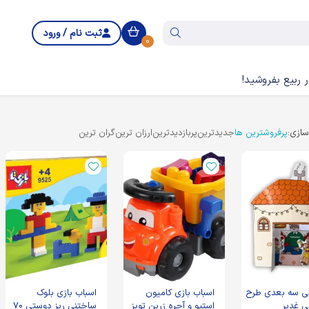
ثبت نام / ورود
0
 ربیع بفروشید!
ازی:
پرفروشترین ها
جدیدترین
پربازدیدترین
ارزان ترین
گران ترین
ی سه بعدی طرح
اسباب بازی کامیون
اسباب بازی بلوک
ی غدیر
استیو و آجره زرین تویز
ساختنی ریز دوستی 70