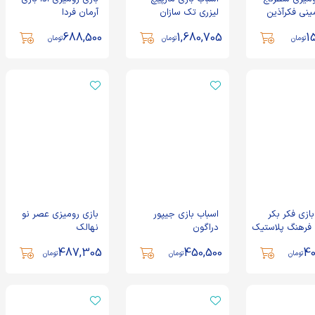
نی فکرآذین
لیزری تک سازان
آرمان فردا
688,500
1,680,705
1
تومان
تومان
تومان
ازی فکر بکر
اسباب بازی جیپور
بازی رومیزی عصر نو
فرهنگ پلاستیک
دراگون
نهالک
487,305
450,500
40
تومان
تومان
تومان