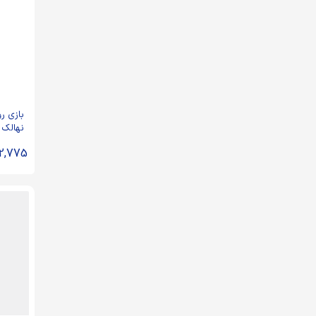
بازی ر
نهالک
2,775