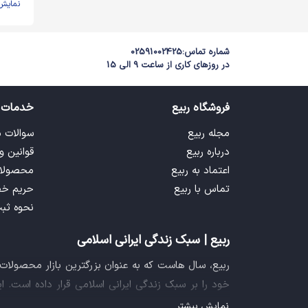
نمایش
شماره تماس:
02591002425
در روزهای کاری از ساعت 9 الی 15
فروشگاه ربیع
خدمات 
مجله ربیع
سوالات 
درباره ربیع
قوانین و
اعتماد به ربیع
محصولا
تماس با ربیع
حریم خ
نحوه ثب
ربیع | سبک زندگی ایرانی اسلامی
ربیع، سال هاست که به عنوان بزرگترین بازار محصولا
خود را بر سبک زندگی ایرانی اسلامی قرار داده است. 
فراهم آورده تا تمام نیازهای شما را برای خرید اینترنتی
نمایش بیشتر