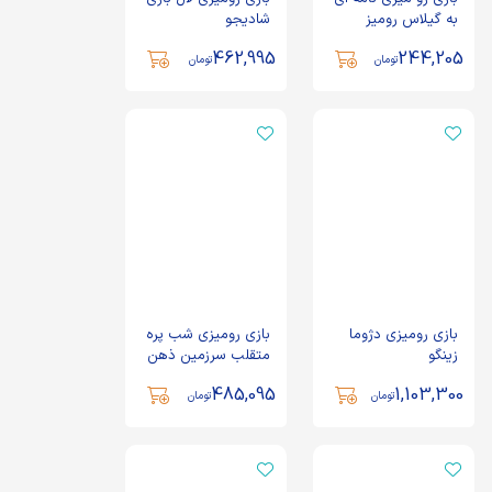
به گیلاس رومیز
شادیجو
462,995
244,205
تومان
تومان
بازی رومیزی دژوما
بازی رومیزی شب پره
زینگو
متقلب سرزمین ذهن
زیبا
485,095
1,103,300
تومان
تومان