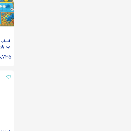
اسباب 
پله پار
8,735
بازی ر