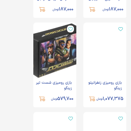
ذهن آرا
جهان ذهن آرا
187,000
187,000
تومان
تومان
بازی رومیزی زعفرانیتو
بازی رومیزی شست تیر
زینگو
زینگو
579,700
1,077,375
تومان
تومان