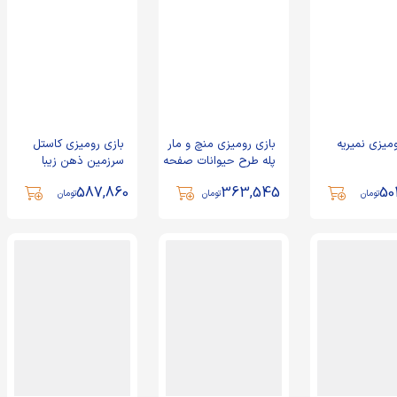
ومیزی نمیریه
بازی رومیزی منچ و مار
بازی رومیزی کاستل
پله طرح حیوانات صفحه
سرزمین ذهن زیبا
چوبی کیفی فکر بازینو
587,860
363,545
50
تومان
تومان
تومان