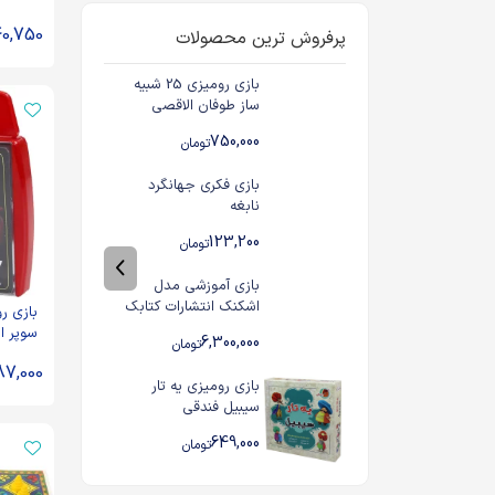
40,750
پرفروش ترین محصولات
بازی رومیزی 25 شبیه
ساز طوفان الاقصی
750,000
تومان
بازی فکری جهانگرد
نابغه
123,200
تومان
بازی آموزشی مدل
اشکنک انتشارات کتابک
بازی ر
سوپر ا
6,300,000
تومان
87,000
بازی رومیزی یه تار
سیبیل فندقی
649,000
تومان