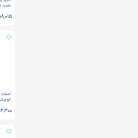
اسب می
58,015
اسباب ب
کوچک 
6,300