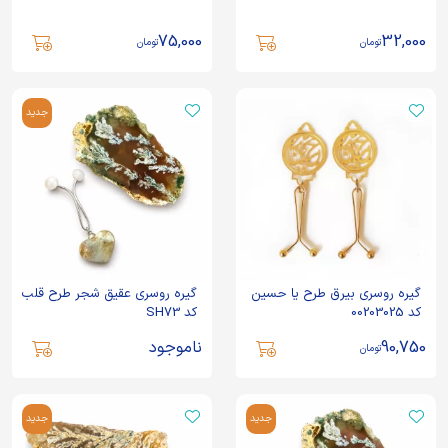
75,000
32,000
تومان
تومان
جدید
گیره روسری بیرق طرح یا حسین
گیره روسری عقیق شجر طرح قلب
کد 00203025
کد SH73
90,750
ناموجود
تومان
جدید
جدید