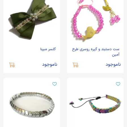
ست دستبند و گیره روسری طرح
گلسر مبینا
آمین
ناموجود
ناموجود