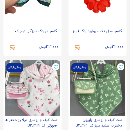
گلسر مدل تک مروارید رنگ قرمز
گلسر دورنگ سبزآبی کوچک
23,000
22,000
تومان
تومان
ارسال رایگان
ارسال رایگان
ست کیف و روسری پاپیون
ست کیف و روسری نیلا رز دخترانه
دخترانه سفید سبز کد B2_mini
صورتی کد B2_mini