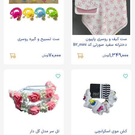
ست کیف و روسری پاپیون
ست تسبیح و گیره روسری
دخترانه سفید صورتی کد B2_mini
70,000
1,349,000
تومان
تومان
کش موی اسکرانچی
تل سر مدل گل دار