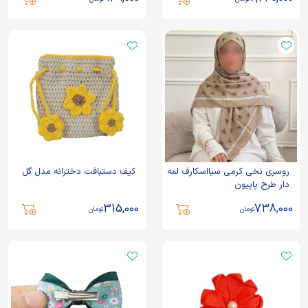
روسری نخی کرمی سیااسکارف لمه
کیف دستبافت دخترانه مدل گل
دار طرح پاپیون
315,000
738,000
تومان
تومان