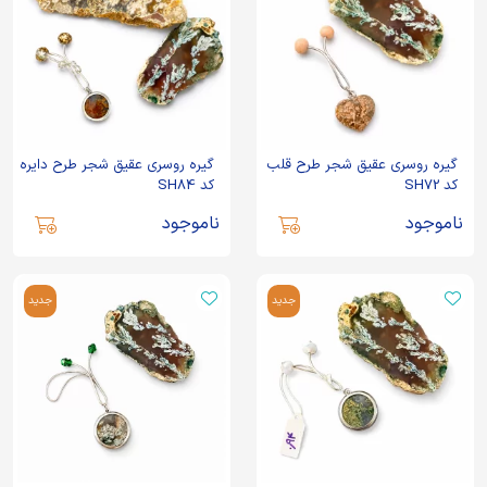
گیره روسری عقیق شجر طرح قلب
گیره روسری عقیق شجر طرح دایره
کد SH72
کد SH84
ناموجود
ناموجود
جدید
جدید