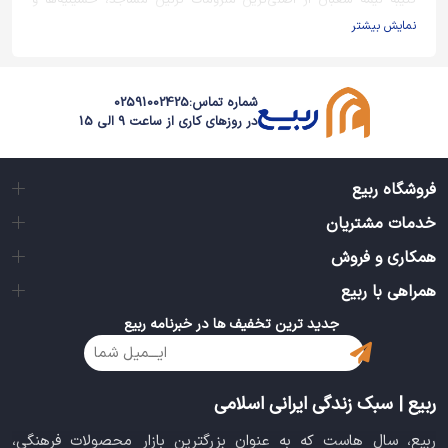
کتیبه نیمه شعبان از اصلی‌ترین ملزومات تزئین مساجد، حسینیه‌ها و
حتی منازل در ایام جشن‌های ولادت امام زمان (عج) در نیمه ماه شعبان
نمایش بیشتر
المعظم است. این کتیبه‌ها با طرح‌ها و نوشته‌های مذهبی متنوع تولید
می‌شوند و فضایی معنوی و پرشور برای برگزاری مراسم میلاد حضرت
صاحب الزمان (عج) ایجاد می‌کنند.
شماره تماس:
02591002425
در روزهای کاری از ساعت 9 الی 15
کتیبه امام زمان (عج)
انواع مختلفی از این محصولات وجود دارد؛ از جمله کتیبه امام زمان
(عج) که با مضامین مرتبط با انتظار و ظهور طراحی می‌شود و جلوه‌ای
فروشگاه ربیع
ویژه به فضای جشن می‌دهد. کتیبه ولادت امام زمان (عج) معمولاً با
خدمات مشتریان
رنگ‌های شادتر و طراحی‌های مخصوص جشن نیمه شعبان عرضه
می‌گردد و برای نصب در مساجد و هیئت‌ها کاربرد گسترده‌ای دارد.
همکاری و فروش
پرچم نیمه شعبان
همراهی با ربیع
جدید ترین تخفیف ها در خبرنامه ربیع
در کنار بیرق ها، استفاده از پرچم امام زمان (عج) و پرچم نیمه شعبان نیز
رواج دارد که با طرح‌ها و ابعاد گوناگون تولید می‌شوند و می‌توانند
به‌صورت ترکیبی با کتیبه‌ها فضای معنوی مراسم را کامل‌تر کنند. همچنین
علاقه‌مندان به محصولات خاص می‌توانند از کتیبه مخمل امام زمان
ربیع | سبک زندگی ایرانی اسلامی
(عج) در سایزهای مختلف استفاده کنند که علاوه بر زیبایی، دوام بیشتری
دارد و گزینه‌ای ارزشمند برای استفاده طولانی‌مدت به شمار می‌رود.
ربیع، سال هاست که به عنوان بزرگترین بازار محصولات فرهنگی،