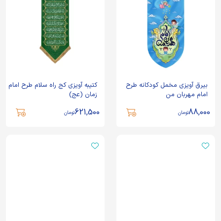
بیرق آویزی مخمل کودکانه طرح
کتیبه آویزی کج راه سلام طرح امام
امام مهربان من
زمان (عج)
621,500
88,000
تومان
تومان