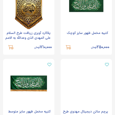
کتیبه مخمل ظهور سایز کوچک
پلاکارد آویزی زربافت طرح السلام
علی المهدی الذی وعدالله به الامم
کد 2201
710,000
250,000
تومان
تومان
پرچم ساتن دیجیتال مهدوی طرح
کتیبه مخمل ظهور سایز متوسط