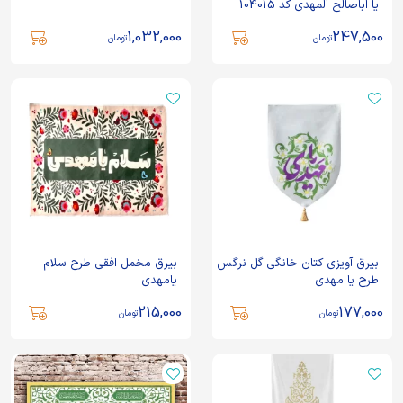
یا اباصالح المهدی کد 104015
1,032,000
247,500
تومان
تومان
بیرق آویزی کتان خانگی گل نرگس
بیرق مخمل افقی طرح سلام
طرح یا مهدی
یامهدی
215,000
177,000
تومان
تومان