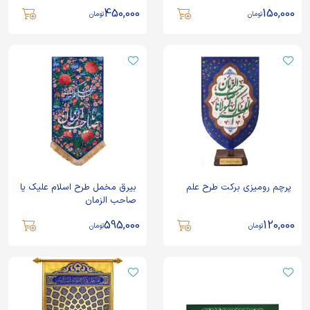
450,000
150,000
تومان
تومان
پرچم رو‌میزی برکت طرح علم
بيرق مخمل طرح اسلام علیک يا
صاحب الزمان
595,000
120,000
تومان
تومان