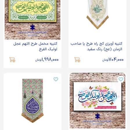
کتیبه آویزی کج راه طرح یا صاحب
کتیبه مخمل طرح اللهم عجل
الزمان (عج) رنگ سفید
لولیک الفرج
1,998,000
704,000
تومان
تومان