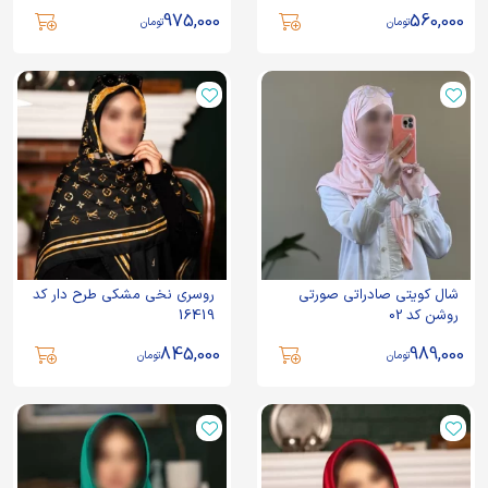
975,000
560,000
تومان
تومان
شال کویتی صادراتی صورتی
روسری نخی مشکی طرح دار کد
روشن کد 02
16419
845,000
989,000
تومان
تومان