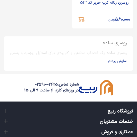
روسری زنانه کرپ حریر کد 513
560,000
تومان
روسری ساده
روسری ساده یک انتخاب مطمئن و کاربردی برای استایل روزمره و رسمی
است و به دلیل ظاهر مینیمال و قابلیت ست شدن با انواع پوشش‌ها،
نمایش بیشتر
همیشه در کمد لباس بانوان جایگاه ثابتی دارد. مدل های روسری ساده در
جنس‌ها و قواره‌های مختلف تولید می‌شوند تا برای فصول گرم و سرد،
محیط کار، دانشگاه یا مهمانی‌ها قابل استفاده باشند.
شماره تماس:
02591002425
در روزهای کاری از ساعت 9 الی 15
روسری تک رنگ
روسری تک رنگ برای افرادی مناسب است که استایل یکدست و منظم را
ترجیح می‌دهند. این مدل‌ها با رنگ‌های خنثی، پاستلی یا تیره عرضه
فروشگاه ربیع
می‌شوند و به دلیل هماهنگی بالا با انواع مانتو، شومیز و لباس، کاربرد
خدمات مشتریان
گسترده‌ای دارند. روسری های تک رنگ برای موقعیت‌های نیمه‌رسمی و
رسمی انتخابی مطمئن محسوب می‌شود.
همکاری و فروش