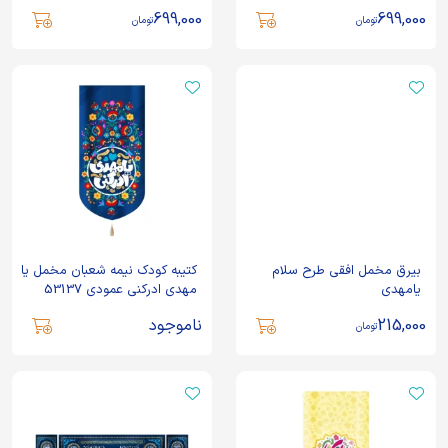
05
699,000
699,000
تومان
تومان
بیرق مخمل افقی طرح سلام
کتیبه کودک نیمه شعبان مخمل یا
یامهدی
مهدی ادرکنی عمودی 53137
215,000
ناموجود
تومان