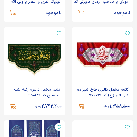
مولای یا صاحب الزمان صورتی کد
لولیک الفرج و النصر یا ولی الله
53146
زمینه سبز
ناموجود
ناموجود
کتیبه مخمل دالبری طرح شهزاده
کتیبه مخمل دالبری رقیه بنت
علی اکبر (ع) کد 970761
الحسین کد 980141
2,792,400
1,358,500
تومان
تومان