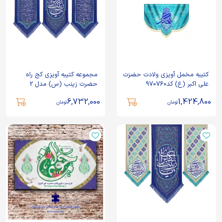
کتیبه مخمل آویزی ولادت حضزت
مجموعه کتیبه آویزی کج راه
علی اکبر (ع) کد970760
حضرت زینب (س) مدل 2
6,732,000
1,424,800
تومان
تومان