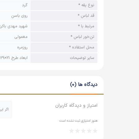
نوع یقه *
گرد
قد لباس *
روی باسن
مرتبط با *
شهید مهدی باکر
تن‌خور لباس *
معمولی
محل استفاده *
روزمره
سایر توضیحات
ابعاد طرح 21×29 سانتی متر
دیدگاه ها (0)
امتیاز و دیدگاه کاربران
اگر ای
هنوز امتیازی ثبت نشده است