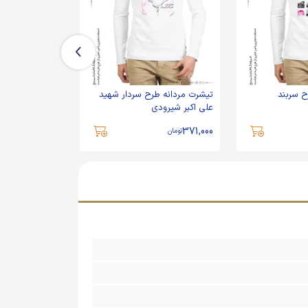
ح سربند
تیشرت مردانه طرح سردار شهید
تیشرت مردانه ط
علی اکبر شیرودی
دکتر مصطفی چ
371,000
371,000
تومان
تومان