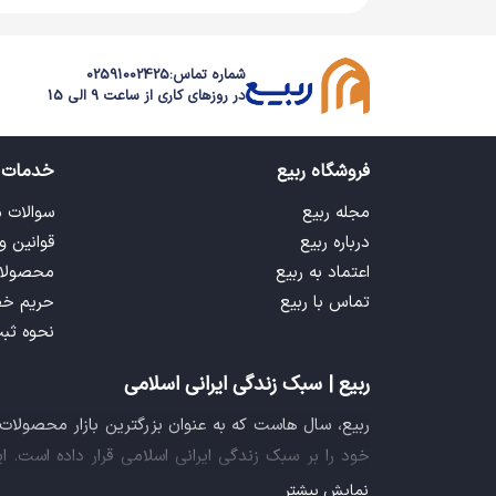
شماره تماس:
02591002425
در روزهای کاری از ساعت 9 الی 15
فروشگاه ربیع
خدمات 
مجله ربیع
سوالات 
درباره ربیع
قوانین و
اعتماد به ربیع
محصولا
تماس با ربیع
حریم خ
نحوه ثب
ربیع | سبک زندگی ایرانی اسلامی
ربیع، سال هاست که به عنوان بزرگترین بازار محصولا
خود را بر سبک زندگی ایرانی اسلامی قرار داده است. 
فراهم آورده تا تمام نیازهای شما را برای خرید اینترنتی
نمایش بیشتر