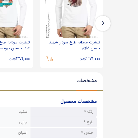
سردار شهید
تیشرت مردانه طرح سردار شهید
تیشرت مردانه طرح
حسن غازی
عبدالحسین برونس
371,000
371,000
تومان
تومان
مشخصات
مشخصات محصول
رنگ *
سفید
طرح *
چاپی
جنس *
اسپان