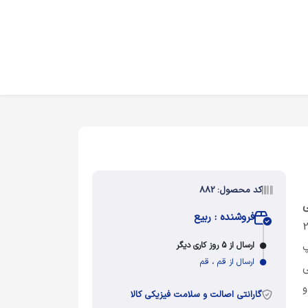
کد محصول: 882
ی
فروشنده : ربیع
. طرح موردنظر در ابعاد 21×29
ارسال از 5 روز کاری دیگر
پ
ارسال از قم ، قم
ی
و
گارانتی اصالت و سلامت فیزیکی کالا