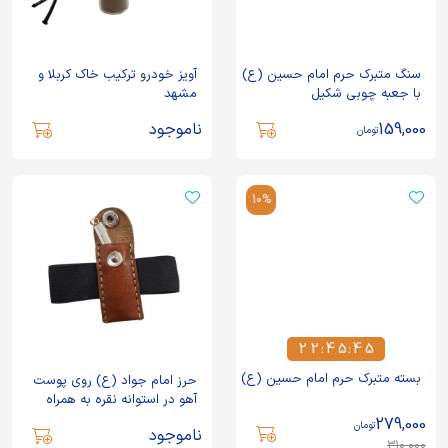
سنگ متبرک حرم امام حسین (ع)
آویز خودرو ترکیب خاک کربلا و
با جعبه چوبی شکیل
مشهد
159,000
ناموجود
تومان
10%
2
2
:
4
5
:
4
4
2
2
4
5
4
5
بسته متبرک حرم امام حسین (ع)
حرز امام جواد (ع) روی پوست
آهو در استوانه نقره به همراه
بازوبند چرم
279,000
تومان
ناموجود
310,000