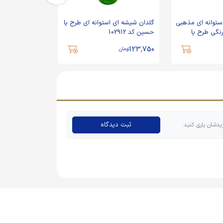
ستوانه ای مذهبی
گلدان شیشه ای استوانه ای طرح یا
گلدان طرح مذهب
 رنگی طرح یا
حسین کد 102912
الزهرا
1,500,000
123,750
تومان
تومان
ثبت دیدگاه
یدشان یاری کنید.