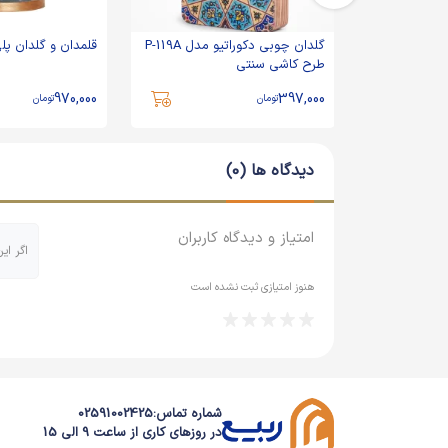
جورد
گلدان چوبی دکوراتیو مدل P-119A
قلمدان و گلدان پل
طرح کاشی سنتی
970,000
397,000
تومان
تومان
دیدگاه ها (0)
امتیاز و دیدگاه کاربران
اگر ای
هنوز امتیازی ثبت نشده است
شماره تماس:
02591002425
در روزهای کاری از ساعت 9 الی 15