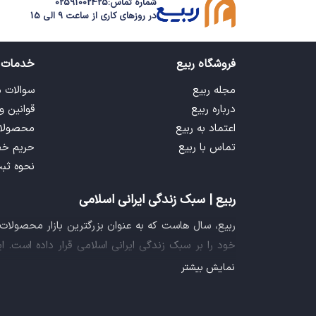
شماره تماس:
02591002425
در روزهای کاری از ساعت 9 الی 15
فروشگاه ربیع
خدمات 
مجله ربیع
سوالات 
درباره ربیع
قوانین و
اعتماد به ربیع
محصولا
تماس با ربیع
حریم خ
نحوه ثب
ربیع | سبک زندگی ایرانی اسلامی
ربیع، سال هاست که به عنوان بزرگترین بازار محصولا
خود را بر سبک زندگی ایرانی اسلامی قرار داده است. 
فراهم آورده تا تمام نیازهای شما را برای خرید اینترنتی
نمایش بیشتر
ایده خلاقانه عرضه محصولات فرهنگی در بستر اینترنت ب
سازمان صنفی رایانه ای کشور، گواهی شرکت خلاق را ا