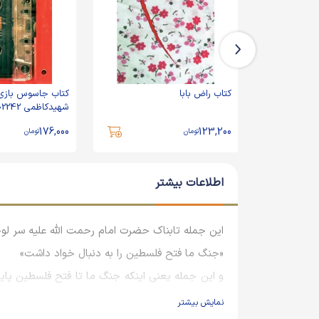
کتاب راض بابا
شهیدکاظمی 102242
176,000
123,200
تومان
تومان
اطلاعات بیشتر
این جمله تابناک حضرت امام رحمت الله علیه سر لوحه
«جنگ ما فتح فلسطین را به دنبال خواد داشت»
فتح بستان و خرمشهر انجامید. عملیات هایی با اهد
نمایش بیشتر