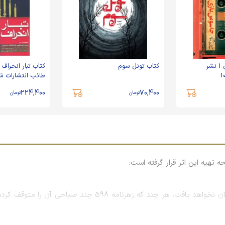
کتاب جاسوس بازی 1 نشر
کتاب تونل سوم
طائب انتشارات ش
224,400
70,400
تومان
تومان
 تهیه این اثر قرار گرفته است:
و این جمله یعنی اینکه جنگ ما تا فتح فلسطین پایان نخواهد یاف
افی بلندتر: طریق القدس و بیت المقدس.