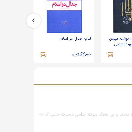
کتاب تبار انحراف 1 نوشته مهدی
کتاب جدال دو اسلام
کتاب تقسیم
هید کاظمی
399,000
264,000
تومان
تومان
ت، هر چند که زهرنامه 598 چند صباحی آن را متوقف کرده باشد. و بی هدف نبوده اسامی عملیات هایی که به