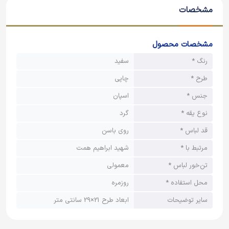
مشخصات
مشخصات محصول
رنگ *
سفید
طرح *
چاپی
جنس *
اسپان
نوع یقه *
گرد
قد لباس *
روی باسن
مرتبط با *
شهید ابراهیم همت
تن‌خور لباس *
معمولی
محل استفاده *
روزمره
سایر توضیحات
ابعاد طرح 21×29 سانتی متر