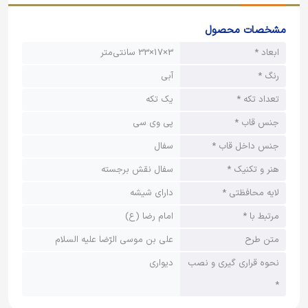
مشخصات محصول
ابعاد *
3×17×33​​​​​​​ سانتی‌متر
رنگ *
آبی
تعداد تکه *
یک تکه
جنس قاب *
پی وی سی
جنس داخل قاب *
سفال
هنر و تکنیک *
سفال نقش برجسته
لایه محافظتی *
دارای شیشه
مرتبط با *
امام رضا (ع)
متن طرح
علی بن موسی الرّضا علیه السلام
نحوه قراری گیری و نصب
دیواری
*