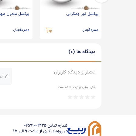
ای مسجد
پیکسل نور جمکرانی
پیکسل محبان مه
10,000
10,000
تومان
تومان
دیدگاه ها (0)
امتیاز و دیدگاه کاربران
اگر ای
هنوز امتیازی ثبت نشده است
شماره تماس:
02591002425
در روزهای کاری از ساعت 9 الی 15