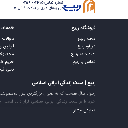
شماره تماس:
02591002425
در روزهای کاری از ساعت 9 الی 15
فروشگاه ربیع
خدمات 
مجله ربیع
سوالات 
درباره ربیع
قوانین و
اعتماد به ربیع
محصولا
تماس با ربیع
حریم خ
نحوه ثب
ربیع | سبک زندگی ایرانی اسلامی
ربیع، سال هاست که به عنوان بزرگترین بازار محصولا
خود را بر سبک زندگی ایرانی اسلامی قرار داده است. 
فراهم آورده تا تمام نیازهای شما را برای خرید اینترنتی
نمایش بیشتر
ایده خلاقانه عرضه محصولات فرهنگی در بستر اینترنت ب
سازمان صنفی رایانه ای کشور، گواهی شرکت خلاق را ا