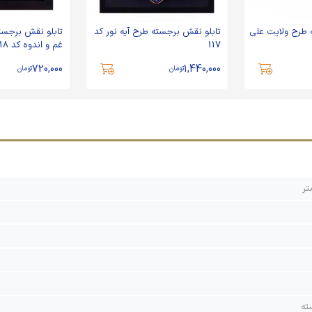
 طرح ولایت علی
تابلو نقش برجسته طرح آیه نور کد
تابلو نقش برجست
117
غم و اندوه کد 118
720,000
1,440,000
تومان
تومان
ته