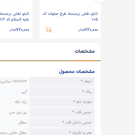
رح بسم الله
تابلو نقش برجسته طرح صلوات کد
تابلو نقش برجسته
105
علیه السلام کد 112
720,000
720,000
تومان
تومان
مشخصات
مشخصات محصول
ابعاد *
3×17×17 سانتی‌متر
رنگ *
آبی
تعداد تکه *
یک تکه
جنس قاب *
پی وی سی
جنس داخل قاب *
سفال
هنر و تکنیک *
سفال نقش برجس