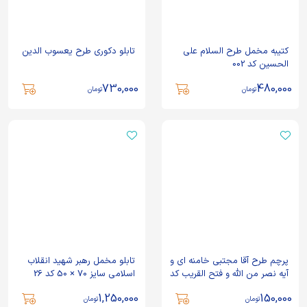
کتیبه مخمل طرح السلام علی
تابلو دکوری طرح یعسوب الدین
الحسین کد 002
730,000
480,000
تومان
تومان
پرچم طرح آقا مجتبی خامنه ای و
تابلو مخمل رهبر شهید انقلاب
آیه نصر من الله و فتح القریب کد
اسلامی سایز 70 × 50 کد 26
05
1,250,000
150,000
تومان
تومان