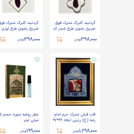
گردنبند گلبرگ متبرک فوق
گردنبند گلبرگ متبرک فو
ضریح رضوی طرح شبدر کد
ضریح رضوی طرح لوزی ک
600017
6000115
398,000
398,000
تومان
تومان
قاب فرش متبرک حرم امام
عطر روضه منوره
رضا (ع) رزینی ابعاد 22*27
میلی لیتر
کد 4023
199,000
1,298,000
تومان
تومان