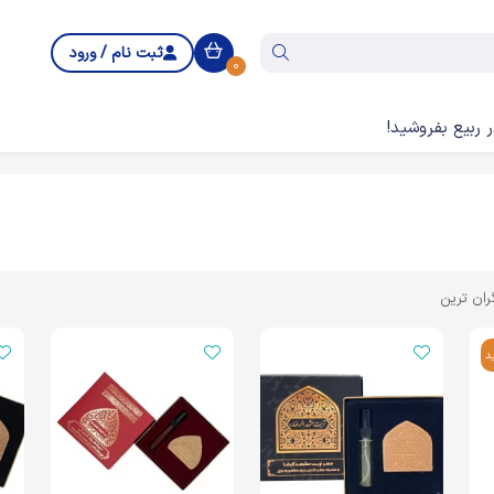
ثبت نام / ورود
0
 ربیع بفروشید!
ران ترین
د