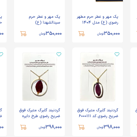
پک مهر و عطر حرم مطهر
پک مهر و عطر حرم
پک
رضوی (ع) مدل 1404
سیدالشهدا (ع)
حر
00
350,000
350,000
تومان
تومان
ق
گردنبند گلبرگ متبرک فوق
گردنبند گلبرگ متبرک فوق
گر
ضریح رضوی کد 6000111
ضریح رضوی طرح دایره
ضر
بزرگ کد 600014
گل 
00
398,000
398,000
تومان
تومان