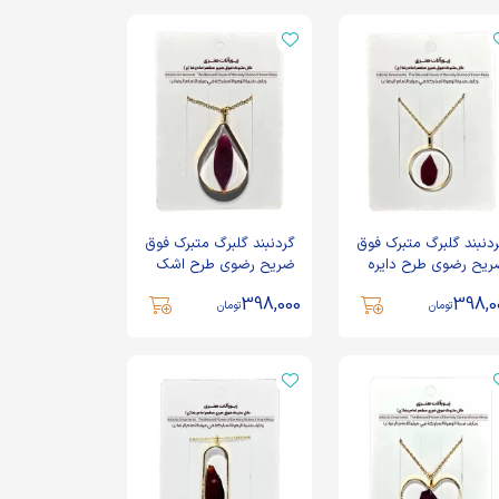
دنبند گلبرگ متبرک فوق
گردنبند گلبرگ متبرک فوق
یح رضوی طرح دایره
ضریح رضوی طرح اشک
چیک کد 6000112
بزرگ کد 6000114
398,000
398,0
تومان
تومان