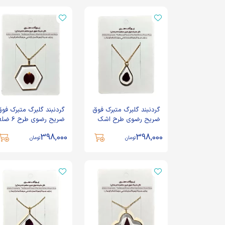
گردنبند گلبرگ متبرک فوق
گردنبند گلبرگ متبرک فو
ضریح رضوی طرح اشک
ضریح رضوی طرح
کوچک کد 600019
کد 6000116
398,000
398,000
تومان
تومان