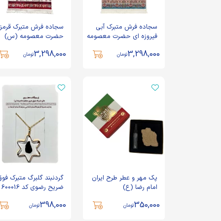
سجاده فرش متبرک آبی
سجاده فرش متبرک قرمز
فیروزه ای حضرت معصومه
حضرت معصومه (س)
(س)
3,298,000
3,298,000
تومان
تومان
پک مهر و عطر طرح ایران
گردنبند گلبرگ متبرک فو
امام رضا (ع)
ضریح رضوی کد 600016
398,000
350,000
تومان
تومان