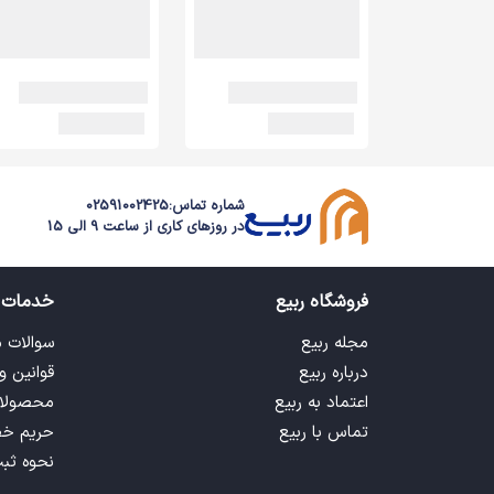
شماره تماس:
02591002425
در روزهای کاری از ساعت 9 الی 15
فروشگاه ربیع
خدمات 
مجله ربیع
سوالات 
درباره ربیع
قوانین و
اعتماد به ربیع
محصولا
تماس با ربیع
حریم خ
نحوه ثب