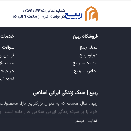
شماره تماس:
02591002425
در روزهای کاری از ساعت 9 الی 15
فروشگاه ربیع
خدمات 
مجله ربیع
سوالات 
درباره ربیع
قوانین و
اعتماد به ربیع
محصولا
تماس با ربیع
حریم خ
نحوه ثب
ربیع | سبک زندگی ایرانی اسلامی
ربیع، سال هاست که به عنوان بزرگترین بازار محصولا
خود را بر سبک زندگی ایرانی اسلامی قرار داده است. 
فراهم آورده تا تمام نیازهای شما را برای خرید اینترنتی
نمایش بیشتر
ایده خلاقانه عرضه محصولات فرهنگی در بستر اینترنت ب