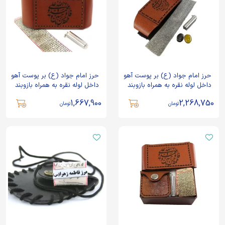
حرز امام جواد (ع) بر پوست آهو
حرز امام جواد (ع) بر پوست آهو
داخل لوله نقره به همراه بازوبند
داخل لوله نقره به همراه بازوبند
چرم و سنگ حدید هفت جلاله و
چرم ذکر دار کد 70886
1,667,900
2,268,750
سنگ عقیق شرف الشمس کد
تومان
تومان
87475