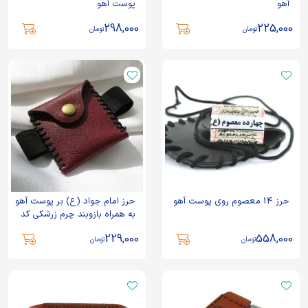
آهو
پوست آهو
298,000
225,000
تومان
تومان
حرز 14 معصوم روی پوست آهو
حرز امام جواد (ع) بر پوست آهو
به همراه بازوبند چرم زرشکی کد
83753
229,000
558,000
تومان
تومان