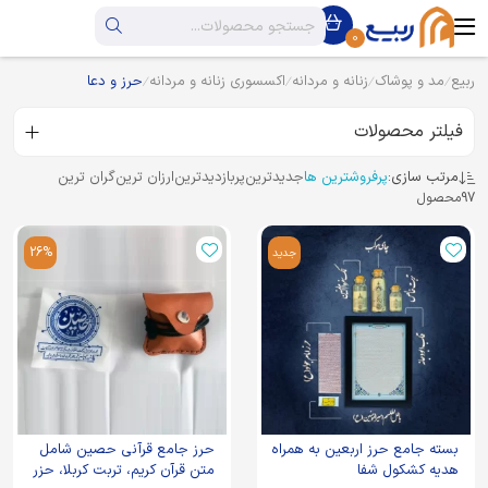
0
ربیع
مد و پوشاک
زنانه و مردانه
اکسسوری زنانه و مردانه
حرز و دعا
فیلتر محصولات
مرتب سازی:
پرفروشترین ها
جدیدترین
پربازدیدترین
ارزان ترین
گران ترین
97
محصول
26%
جدید
بسته جامع حرز اربعین به همراه
حرز جامع قرآنی حصین شامل
هدیه کشکول شفا
متن قرآن کریم، تربت کربلا، حزر