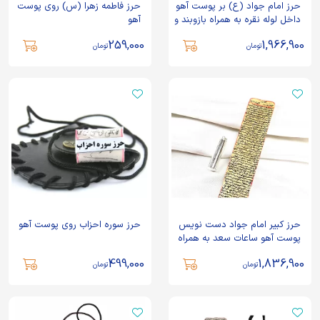
حرز امام جواد (ع) بر پوست آهو
حرز فاطمه زهرا (س) روی پوست
داخل لوله نقره به همراه بازوبند و
آهو
کیف گردنی چرم طرح دار کد
259,000
1,966,900
87182
تومان
تومان
حرز کبیر امام جواد دست نویس
حرز سوره احزاب روی پوست آهو
پوست آهو ساعات سعد به همراه
جادعایی نقره 925 عیار - کد
499,000
1,836,900
71917
تومان
تومان