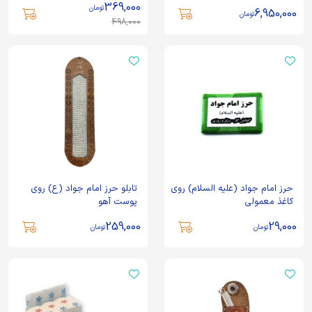
امام رضا (ع) و حرز ابی دجانه
369,000
تومان
6,950,000
کبیر
تومان
498,000
حرز امام جواد (علیه السلام) روی
تابلو حرز امام جواد (ع) روی
کاغذ معمولی
پوست آهو
259,000
29,000
تومان
تومان