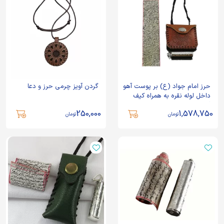
حرز امام جواد (ع) بر پوست آهو
گردن آویز چرمی حرز و دعا
داخل لوله نقره به همراه کیف
گردنی چرم قهوه ای روشن کد
250,000
1,578,750
88582
تومان
تومان