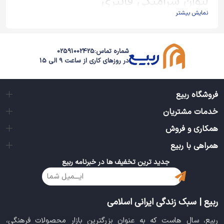
لیوان سرامیکی فانتزی
نمایش بیشتر
توضیحات فنی ماگ سرامیکی (لیوان): نوعی لیوان محکم از جنس
سرامیک می‌باشد که استفاده از آن در منزل و محل کار بسیار مناسب
است، زیرا شما یک لیوان اختصاصی با طرح و شکل مد نظر خودتان
شماره تماس:
02591002425
خواهید داشت!
در روزهای کاری از ساعت 9 الی 15
معنی لغوی ماگ در اصل لیوان دسته دار می‌باشد که نسبت به حجم
فنجان معمولی، گنجایش بیشتر دارد و نوشیدنی بیشتری در آن جای
می‌گیرد(حدودا 350 میلی لیتر). اندازه طرح چاپ شده بر روی لیوان
فروشگاه ربیع
سرامیکی، معمولاً 22*9.5 سانتی متر می‌باشد.
خدمات مشتریان
همکاری و فروش
همراهی با ربیع
جدید ترین تخفیف ها در خبرنامه ربیع
ربیع | سبک زندگی ایرانی اسلامی
ربیع، سال هاست که به عنوان بزرگترین بازار محصولات فرهنگی،