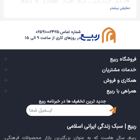
خرید اینترنتی نرم افزار عقاید و کلام
نمایش بیشتر
گروه عقاید و کلام شامل مجموعه آثاری از بزرگان، اندیشمندان و عالمانی
است که موضوعاتی از این دست را در بر می‌گیرد. این مجموعه نیز
همانند دیگر گروه‌های سایت ما، شامل آثاری ارزشمند است با این تفاوت
شماره تماس:
02591002425
که توسط موسساتی توانا، پژوهشگرانی دلسوز و برنامه نویسانی متعهد
در روزهای کاری از ساعت 9 الی 15
به عمل آمده است و درهایی از دانش را به روی مخاطبین خویش
می‌گشایند.
فروشگاه ربیع
خدمات مشتریان
همکاری و فروش
همراهی با ربیع
جدید ترین تخفیف ها در خبرنامه ربیع
ربیع | سبک زندگی ایرانی اسلامی
ربیع، سال هاست که به عنوان بزرگترین بازار محصولات فرهنگی،