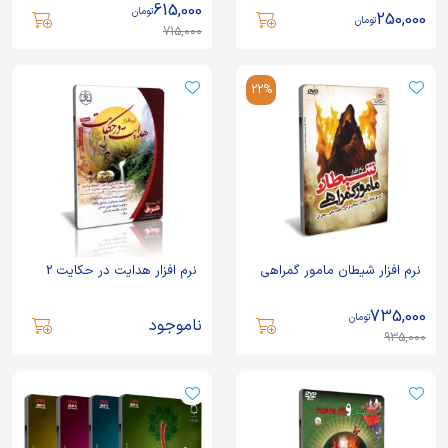
615,000
تومان
250,000
تومان
715,000
22%
نرم افزار شیطان مامور گمراهی
نرم افزار هدایت در حکایت 2
735,000
تومان
ناموجود
935,000